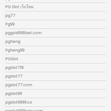
PG Slot เว็บใหม่
pg77
Pg99
pggold168bet.com
pgheng
Pgheng99
PGSlot
pgslot718
pgslot77
pgslot77.com
pgslot99
pgslot9999.co
pgslot999bets.com