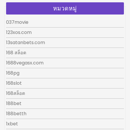
หมวดหมู่
037movie
123xos.com
13satanbets.com
168 สล็อต
1688vegasx.com
168pg
168slot
168สล็อต
188bet
188betth
1xbet