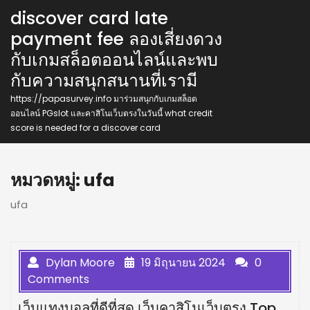
Skip
discover card late
to
payment fee ลองเสี่ยงดวง
content
กับเกมสล็อตออนไลน์และพบ
กับความสนุกสนานที่เรามี
https://papasurvey.info มาร่วมสนุกกับเกมสล็อต
ออนไลน์ PGslot และคาสิโนเว็บตรงในวันนี้ what credit
score is needed for a discover card
หมวดหมู่:
ufa
ufa
Dylan Moore
19 มิถุนายน 2024
0
Comments
เว็บแทงบอลที่ดีที่สุด เว็บคาสิโนเว็บตรง Top