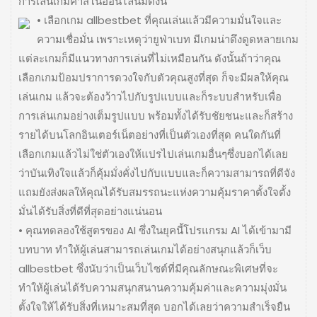
การเล่นเกมคาสิโนออนไลน์มีดังนี้
• เลือกเกม allbestbet ที่คุณเล่นแล้วมีความมั่นใจและ
ความเชื่อมั่น เพราะเหตุว่ายูฟ่าเบท มีเกมน่าดึงดูดหลายเกม
แต่ละเกมก็มีแนวทางการเล่นที่ไม่เหมือนกัน ดังนั้นถ้าว่าคุณ
เลือกเกมป้อมปราการดวงใจกับตัวคุณสูงที่สุด ก็จะมีผลให้คุณ
เล่นเกม แล้วจะต้องว้าวไปกับรูปแบบและก็ระบบสำหรับเพื่อ
การเล่นเกมอย่างเต็มรูปแบบ พร้อมทั้งได้รับชัยชนะและก็สร้าง
รายได้บนโลกอินเตอร์เน็ตอย่างที่เป็นตัวเองที่สุด คนใดกันที่
เลือกเกมแล้วไม่ใช่ตัวเองให้แปรไปเล่นเกมอื่นๆซึ่งบอกได้เลย
ว่าบันเทิงใจแล้วก็คุ้มมั่งคั่งไปกับแบบและก็ความสามารถที่ดีจัง
แถมยังส่งผลให้คุณได้รับสมรรถนะแห่งความคุ้มราคาตั้งใจตั้ง
มั่นได้รับสิ่งที่ดีที่สุดอย่างแน่นอน
• คุณทดลองใช้สูตรของ AI ซึ่งในยุคนี้โปรแกรม AI ได้เข้ามามี
บทบาท ทำให้ผู้เล่นสามารถเล่นเกมได้อย่างสนุกแล้วก็เว็บ
allbestbet ซึ่งนับว่าเป็นเว็บไซต์ที่มีคุณลักษณะพิเศษที่จะ
ทำให้ผู้เล่นได้รับความสนุกสนานความคุ้มค่าและความมุ่งมั่น
ตั้งใจให้ได้รับสิ่งที่เหมาะสมที่สุด บอกได้เลยว่าความสำเร็จยืน