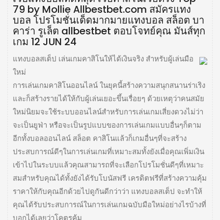
79 by Mollie Allbestbet.com สมัครแทง
บอล โปรโมชั่นเด็ดมากมายแทงบอล สล็อต บา
คาร่า รูเล็ต allbestbet ตอบโจทย์คุณ มันส์ทุก
เกม 12 JUN 24
แทงบอลสเต็ป เล่นเกมคาสิโนให้ได้เงินจริง สำหรับผู้เล่นมือ
ใหม่
การเล่นเกมคาสิโนออนไลน์ ในยุคนี้สร้างความสนุกสนานร่าเริง
และก็สร้างรายได้ให้กับผู้เล่นเยอะขึ้นเรื่อยๆ ด้วยเหตุว่าคนสมัย
ใหม่นิยมจะใช้ระบบออนไลน์สำหรับการเล่นเกมเสี่ยงดวงไม่ว่า
จะเป็นยูฟ่า หรือจะเป็นรูปแบบของการเล่นเกมแบบอื่นๆก็ตาม
อีกทั้งบอลออนไลน์ สล็อต คาสิโนแล้วก็เกมอื่นๆที่จะสร้าง
ประสบการณ์ดีๆในการเล่นเกมที่เหมาะสมทั้งยังเมื่อคุณเพิ่มเงิน
เข้าไปในระบบแล้วคุณสามารถที่จะเลือกโปรโมชั่นดีๆที่เหมาะ
สมสำหรับคุณได้ทั้งยังได้รับโบนัสฟรี เครดิตฟรีที่สร้างความคุ้ม
ราคาให้กับคุณอีกด้วยไปดูกันดีกว่าว่า แทงบอลสเต็ป จะทำให้
คุณได้รับประสบการณ์ในการเล่นเกมฉบับมือใหม่อย่างไรบ้างที่
บอกได้เลยว่าโคตรคุ้ม