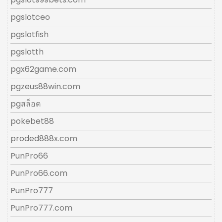
pgslotceo
pgslotfish
pgslotth
pgx62game.com
pgzeus88win.com
pgสล็อต
pokebet88
proded888x.com
PunPro66
PunPro66.com
PunPro777
PunPro777.com