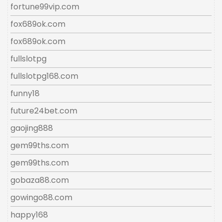
fortune99vip.com
fox689ok.com
fox689ok.com
fullslotpg
fullslotpg168.com
funny18
future24bet.com
gaojing888
gem99ths.com
gem99ths.com
gobaza88.com
gowingo88.com
happy168