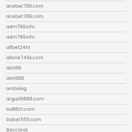
acebet789.com
acebet789.com
adm789.info
adm789.info
allbet24hr
allone745s.com
alot66
alot666
ambking
argus16888.com
ba88th.com
babet555.com
Baccarat