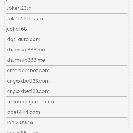
Joker123th
Joker123th.com
judhai168
k1gt-auto.com
khumsup888.me
khumsup888.me
kimchibetbet.com
kingxxxbet123.com
kingxxxbet123.com
lalikabetsgame.com
lcbet444.com
lion123สล็อต
lionth168.com