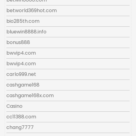
betworld369hot.com
bio285th.com
bluewin8888.info
bonus888
bwvip4.com
bwvip4.com
carlo999.net
cashgame168
cashgame168x.com
Casino
cc11388.com
chang7777