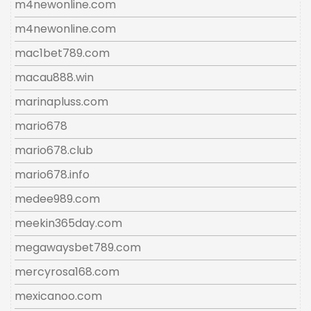
m4newonline.com
m4newonline.com
mac1bet789.com
macau888.win
marinapluss.com
mario678
mario678.club
mario678.info
medee989.com
meekin365day.com
megawaysbet789.com
mercyrosa168.com
mexicanoo.com