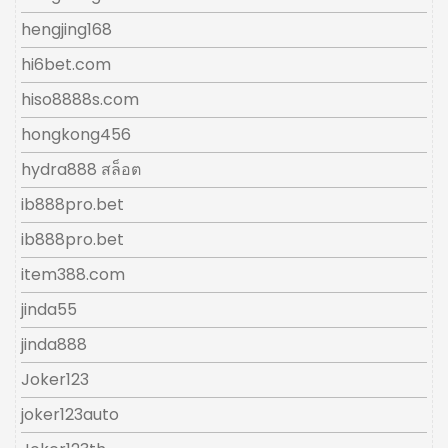
hengjing168
hi6bet.com
hiso8888s.com
hongkong456
hydra888 สล็อต
ib888pro.bet
ib888pro.bet
item388.com
jinda55
jinda888
Joker123
joker123auto