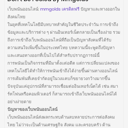
เว็บพนันออนไลน์:
mmgolds เครดิตฟรี
ปัญหาและทางออกใน
สังคมไทย
ในยุคที่เทคโนโลยีมีบทบาทสำคัญในชีวิตประจำวัน การเข้าถึง
ข้อมูลและบริการต่าง ๆ ผ่านอินเทอร์เน็ตกลายเป็นเรื่องง่าย รวม
ถึงการเข้าถึงเว็บพนันออนไลน์ที่ถือเป็นปัญหาสังคมที่ได้รับ
ความสนใจเพิ่มขึ้นในประเทศไทย บทความนี้จะพูดถึงปัญหา
และเสนอทางออกที่เป็นไปได้สำหรับปรากฏการณ์นี้
การพนันเป็นกิจกรรมที่มีมาตั้งแต่อดีต แต่การเปลี่ยนแปลงของ
เทคโนโลยีได้ทำให้การพนันเข้าถึงได้ง่ายขึ้นผ่านทางออนไลน์
การเดิมพันที่เคยจำกัดอยู่ในวงแคบก็ขยายวงกว้างมากขึ้น
ปัจจุบันแค่อุปกรณ์ที่สามารถเชื่อมต่ออินเทอร์เน็ตได้ เช่น สมา
ร์ทโฟนหรือคอมพิวเตอร์ ก็สามารถเข้าถึงเว็บพนันออนไลน์ได้
อย่างง่ายดาย
ปัญหาของเว็บพนันออนไลน์
เว็บพนันออนไลน์ส่งผลกระทบด้านลบหลายประการต่อสังคม
ไทย ไม่ว่าจะเป็นด้านเศรษฐกิจ สังคม และครอบครัว ด้าน