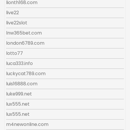
lionth168.com
live22
live22slot
lnw365bet.com
london6789.com
lotto77
luca333.info
luckycat789.com
luis16888.com
luke999.net
lux555.net
lux555.net
m4newonline.com