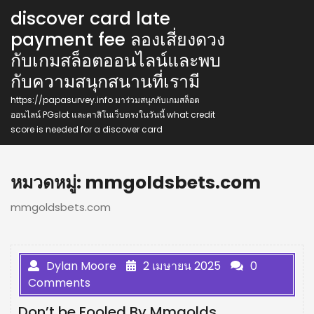
Skip
discover card late
to
payment fee ลองเสี่ยงดวง
content
กับเกมสล็อตออนไลน์และพบ
กับความสนุกสนานที่เรามี
https://papasurvey.info มาร่วมสนุกกับเกมสล็อต
ออนไลน์ PGslot และคาสิโนเว็บตรงในวันนี้ what credit
score is needed for a discover card
หมวดหมู่:
mmgoldsbets.com
mmgoldsbets.com
Dylan Moore
2 เมษายน 2025
0
Comments
Don’t be Fooled By Mmgolds