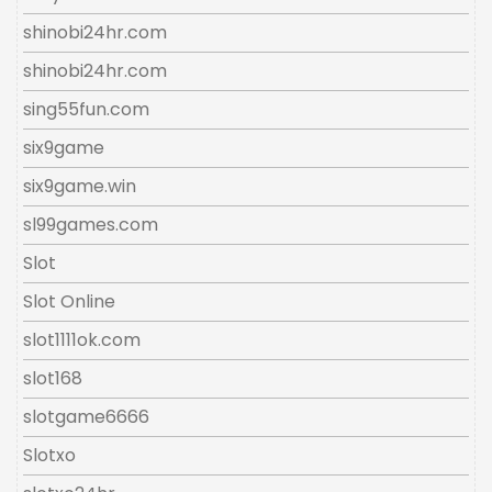
shinobi24hr.com
shinobi24hr.com
sing55fun.com
six9game
six9game.win
sl99games.com
Slot
Slot Online
slot1111ok.com
slot168
slotgame6666
Slotxo