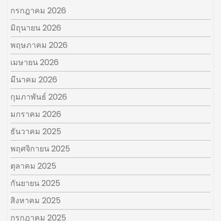
กรกฎาคม 2026
มิถุนายน 2026
พฤษภาคม 2026
เมษายน 2026
มีนาคม 2026
กุมภาพันธ์ 2026
มกราคม 2026
ธันวาคม 2025
พฤศจิกายน 2025
ตุลาคม 2025
กันยายน 2025
สิงหาคม 2025
กรกฎาคม 2025