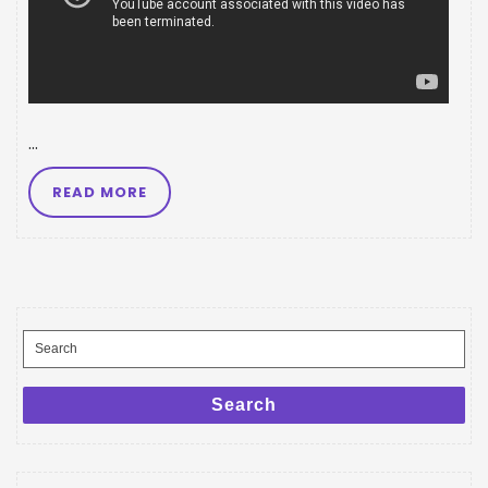
…
READ MORE
Search
for:
Search