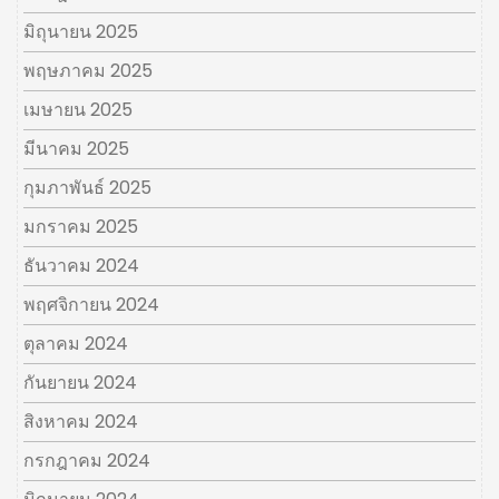
มิถุนายน 2025
พฤษภาคม 2025
เมษายน 2025
มีนาคม 2025
กุมภาพันธ์ 2025
มกราคม 2025
ธันวาคม 2024
พฤศจิกายน 2024
ตุลาคม 2024
กันยายน 2024
สิงหาคม 2024
กรกฎาคม 2024