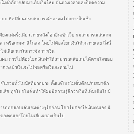
ชั่วโมงก็ต้องกลับมาเติมเงินใหม่ มันถ่วงเวลาและก็ลดความ
ระบบ ที่เปลี่ยนประสบการณ์ของผมไปอย่างสิ้นเชิง
พียงแต่ครั้งเดียว ภายหลังล็อกอินเข้าเว็บ ผมสามารถเล่นเกม
า หรือเกมคาสิโนสด โดยไม่ต้องโยกเงินให้วุ่นวายเลย สิ่งนี้
ม่เสียเวลาในการจัดการเงิน
อนผม การไม่ต้องโยกเงินทำให้สามารถสลับเกมได้ตามใจชอบ
ว่ากระเป๋าเงินจะไม่พอหรือเงินจะหายไป
มชั่นรวมทั้งโบนัสที่มากมาย ตั้งแต่โปรโมชั่นต้อนรับสมาชิก
ีย ทุกโปรโมชั่นทำให้ผมมีความรู้สึกว่าเงินที่เพิ่มเติมไปมี
ารถทดสอบเล่นเกมต่างๆได้ก่อน โดยไม่ต้องใช้เงินตนเอง นี่
ดของตนเองโดยไม่เสี่ยงเยอะเกินไป