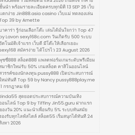
Jinda888 รวมสล็อตน่าเล่น 2026 เกมดังจากค่าย
ชั้นนำ พร้อมรายละเอียดครบทุกมิติ 13 SEP 26 เว็บ
แตกง่าย Jin888.asia casino เว็บแม่ ทดลองเล่น
Top 39 by Arnette
บาคาร่า รู้ก่อนเลือกโต๊ะ เล่นได้มั่นใจกว่า Top 47
by Lavon sexy168c.com วันเกิดรับ 500 ระบบ
อัตโนมัติเจ้าแรก เว็บดี มีโต๊ะให้เลือกเยอะ
sexy168 สมัครง่าย ได้โปรไว 23 August 2026
พุซซี่888 สล็อต888 แพลตฟอร์มเกมระดับพรีเมียม
สมาชิกใหม่รับ 50% เกมสล็อต คาสิโนออนไลน์
สวรรค์ของนักลงทุน pussy888 เปิดประสบการณ์
ใหม่ทันที Top 59 by Nancy pussy888play.me
11 กรกฎาคม 69
Jinda55 สุดยอดประสบการณ์ความบันเทิง
ออนไลน์ Top 9 by Tiffiny Jin55.guru ฝากแรก
ของวัน 20% แนะนำเพื่อนรับ 5% ระบบทันสมัย
รองรับทุกไลฟ์สไตล์ สล็อต55 เริ่มสนุกได้ทันที 24
สิงหา 2026