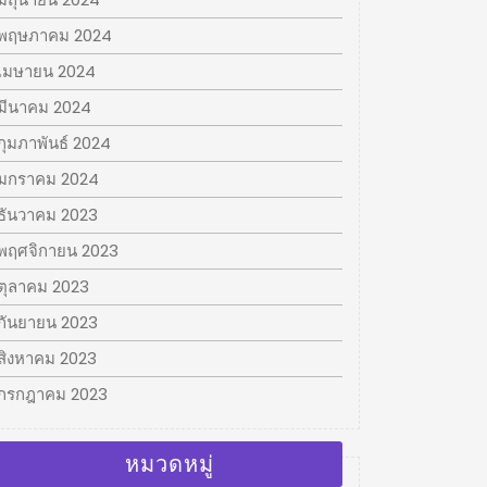
พฤษภาคม 2024
เมษายน 2024
มีนาคม 2024
กุมภาพันธ์ 2024
มกราคม 2024
ธันวาคม 2023
พฤศจิกายน 2023
ตุลาคม 2023
กันยายน 2023
สิงหาคม 2023
กรกฎาคม 2023
หมวดหมู่