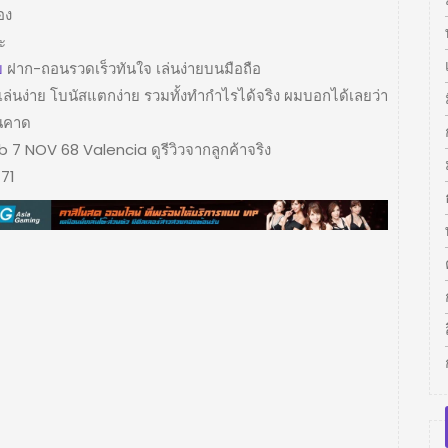
อง
ะ
บ
ฝาก-ถอนรวดเร็วทันใจ เล่นง่ายบนมือถือ
เล่นง่าย โบนัสแตกง่าย รวมทั้งทำกำไรได้จริง ผมบอกได้เลยว่า
ินคาด
7 NOV 68 Valencia ดูรีวิวจากลูกค้าจริง
71