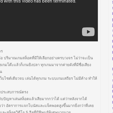
จร
ากคือ ปริมาณเกมสล็อตที่มีให้เลือกอย่างครบวงจร ไม่ว่าจะเป็น
เกมโต๊ะแล้วก็เกมยิงปลา ทุกเกมมาจากค่ายดังที่มีชื่อเสียง
อน
าเว็บไซต์เดียวจบ เล่นได้ทุกเกม ระบบเกมเสถียร ไม่มีค้าง ทำให้
าจากประสบการณ์ตรง
ัญหาเล่นสล็อตแล้วเสียมากกว่าได้ แต่ว่าหลังจากได้
ว่า อัตราการแจกโบนัสและแจ็คพอตสูงขึ้นมากยิ่งกว่าที่เคย
ละสล็อตวิดีโอ 5 รีลที่มีฟีพบร์พิเศษมากมาย