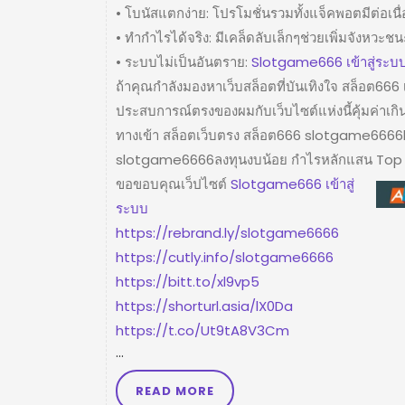
• โบนัสแตกง่าย: โปรโมชั่นรวมทั้งแจ็คพอตมีต่อเนื่
• ทำกำไรได้จริง: มีเคล็ดลับเล็กๆช่วยเพิ่มจังหวะชน
• ระบบไม่เป็นอันตราย:
Slotgame666 เข้าสู่ระบ
ถ้าคุณกำลังมองหาเว็บสล็อตที่บันเทิงใจ สล็อต666 
ประสบการณ์ตรงของผมกับเว็บไซต์แห่งนี้คุ้มค่าเก
ทางเข้า สล็อตเว็บตรง สล็อต666 slotgame6666b 
slotgame6666ลงทุนงบน้อย กำไรหลักแสน Top 
ขอขอบคุณเว็ปไซต์
Slotgame666 เข้าสู่
ระบบ
https://rebrand.ly/slotgame6666
https://cutly.info/slotgame6666
https://bitt.to/xl9vp5
https://shorturl.asia/lX0Da
https://t.co/Ut9tA8V3Cm
…
READ MORE