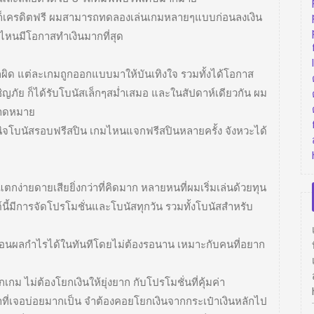
และก็เครดิตฟรี ผมสามารถทดลองเล่นเกมหลายๆแบบก่อนลงเงิน
มไหนมีโอกาสทำเงินมากที่สุด
อกผิด แต่ละเกมถูกออกแบบมาให้บันเทิงใจ รวมทั้งได้โอกาส
ญภัย ก็ได้รับโบนัสเล็กๆสม่ำเสมอ และในสัปดาห์เดียวกัน ผม
คาดหมาย
ก็พินิจโบนัสรอบฟรีสปิน เกมไหนแจกฟรีสปินหลายครั้ง จังหวะได้
่ายดายเสียยิ่งกว่าที่คิดมาก หลายหนที่ผมเริ่มเล่นด้วยทุน
์นี้มีการจัดโปรโมชั่นและโบนัสทุกวัน รวมทั้งโบนัสสำหรับ
อนผลกำไรได้ในทันทีโดยไม่ต้องรอนาน เหมาะกับคนที่อยาก
กเกม ไม่ต้องโยกเงินให้ยุ่งยาก กับโปรโมชั่นที่คุ้มค่า
าที่เจอบ่อยมากเป็น จำต้องคอยโยกเงินจากกระเป๋าเงินหลักไป