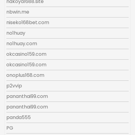
nakoya1688.site
nbwin.me
niseko168bet.com
no1huay
no1huay.com
okcasino159.com
okcasino159.com
onoplus168.com
p2vvip
pananthai99.com
pananthai99.com
panda555
PG