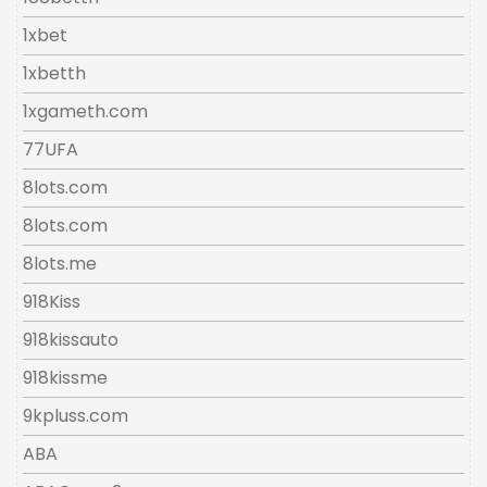
1xbet
1xbetth
1xgameth.com
77UFA
8lots.com
8lots.com
8lots.me
918Kiss
918kissauto
918kissme
9kpluss.com
ABA