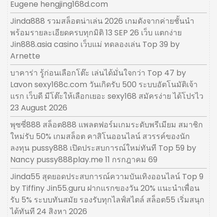
Eugene hengjing168d.com
Jinda888 รวมสล็อตน่าเล่น 2026 เกมดังจากค่ายชั้นนำ
พร้อมรายละเอียดครบทุกมิติ 13 SEP 26 เว็บ แตกง่าย
Jin888.asia casino เว็บแม่ ทดลองเล่น Top 39 by
Arnette
บาคาร่า รู้ก่อนเลือกโต๊ะ เล่นได้มั่นใจกว่า Top 47 by
Lavon sexy168c.com วันเกิดรับ 500 ระบบอัตโนมัติเจ้า
แรก เว็บดี มีโต๊ะให้เลือกเยอะ sexy168 สมัครง่าย ได้โปรไว
23 August 2026
พุซซี่888 สล็อต888 แพลตฟอร์มเกมระดับพรีเมียม สมาชิก
ใหม่รับ 50% เกมสล็อต คาสิโนออนไลน์ สวรรค์ของนัก
ลงทุน pussy888 เปิดประสบการณ์ใหม่ทันที Top 59 by
Nancy pussy888play.me 11 กรกฎาคม 69
Jinda55 สุดยอดประสบการณ์ความบันเทิงออนไลน์ Top 9
by Tiffiny Jin55.guru ฝากแรกของวัน 20% แนะนำเพื่อน
รับ 5% ระบบทันสมัย รองรับทุกไลฟ์สไตล์ สล็อต55 เริ่มสนุก
ได้ทันที 24 สิงหา 2026