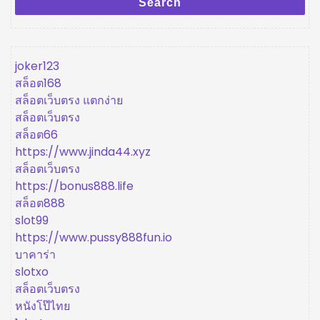
Search
joker123
สล็อต168
สล็อตเว็บตรง แตกง่าย
สล็อตเว็บตรง
สล็อต66
https://www.jinda44.xyz
สล็อตเว็บตรง
https://bonus888.life
สล็อต888
slot99
https://www.pussy888fun.io
บาคาร่า
slotxo
สล็อตเว็บตรง
หนังโป๊ไทย