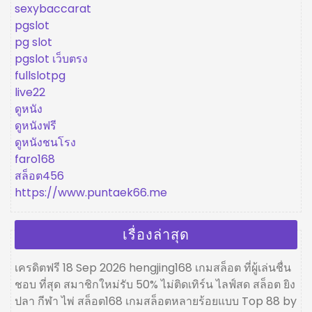
sexybaccarat
pgslot
pg slot
pgslot เว็บตรง
fullslotpg
live22
ดูหนัง
ดูหนังฟรี
ดูหนังชนโรง
faro168
สล็อต456
https://www.puntaek66.me
เรื่องล่าสุด
เครดิตฟรี 18 Sep 2026 hengjing168 เกมสล็อต ที่ผู้เล่นชื่น
ชอบ ที่สุด สมาชิกใหม่รับ 50% ไม่ติดเทิร์น ไลฟ์สด สล็อต ยิง
ปลา กีฬา ไพ่ สล็อต168 เกมสล็อตหลายร้อยแบบ Top 88 by