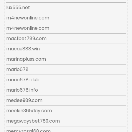
lux555.net
m4newonline.com
m4newonline.com
mac1bet789.com
macau888.win
marinapluss.com
mario678
mario678.club
mario678.info
medee989.com
meekin365day.com
megawaysbet789.com
mercyrosa168.com