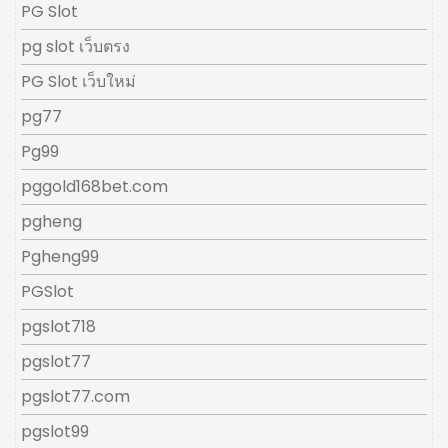
PG Slot
pg slot เว็บตรง
PG Slot เว็บใหม่
pg77
Pg99
pggold168bet.com
pgheng
Pgheng99
PGSlot
pgslot718
pgslot77
pgslot77.com
pgslot99