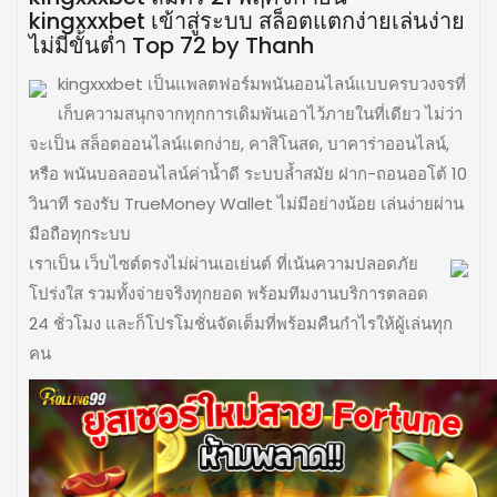
kingxxxbet เข้าสู่ระบบ สล็อตแตกง่ายเล่นง่าย
ไม่มีขั้นต่ำ Top 72 by Thanh
kingxxxbet เป็นแพลตฟอร์มพนันออนไลน์แบบครบวงจรที่
เก็บความสนุกจากทุกการเดิมพันเอาไว้ภายในที่เดียว ไม่ว่า
จะเป็น สล็อตออนไลน์แตกง่าย, คาสิโนสด, บาคาร่าออนไลน์,
หรือ พนันบอลออนไลน์ค่าน้ำดี ระบบล้ำสมัย ฝาก-ถอนออโต้ 10
วินาที รองรับ TrueMoney Wallet ไม่มีอย่างน้อย เล่นง่ายผ่าน
มือถือทุกระบบ
เราเป็น เว็บไซต์ตรงไม่ผ่านเอเย่นต์ ที่เน้นความปลอดภัย
โปร่งใส รวมทั้งจ่ายจริงทุกยอด พร้อมทีมงานบริการตลอด
24 ชั่วโมง และก็โปรโมชั่นจัดเต็มที่พร้อมคืนกำไรให้ผู้เล่นทุก
คน