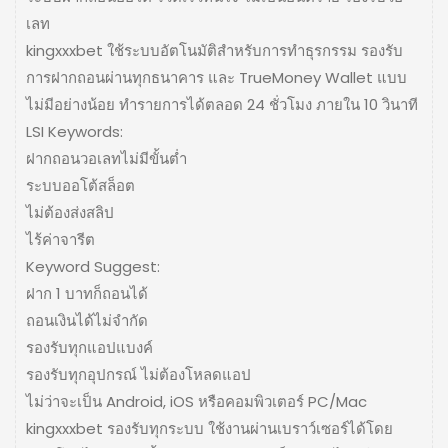
เลท
kingxxxbet ใช้ระบบอัตโนมัติสำหรับการทำธุรกรรม รองรับ
การฝากถอนผ่านทุกธนาคาร และ TrueMoney Wallet แบบ
ไม่มีอย่างน้อย ทำรายการได้ตลอด 24 ชั่วโมง ภายใน 10 วินาที
LSI Keywords:
ฝากถอนวอเลทไม่มีขั้นต่ำ
ระบบออโต้สล็อต
ไม่ต้องส่งสลิป
ไร้ค่าจารีต
Keyword Suggest:
ฝาก 1 บาทก็ถอนได้
ถอนเงินได้ไม่จำกัด
รองรับทุกแอปแบงค์
รองรับทุกอุปกรณ์ ไม่ต้องโหลดแอป
ไม่ว่าจะเป็น Android, iOS หรือคอมพิวเตอร์ PC/Mac
kingxxxbet รองรับทุกระบบ ใช้งานผ่านเบราว์เซอร์ได้โดย