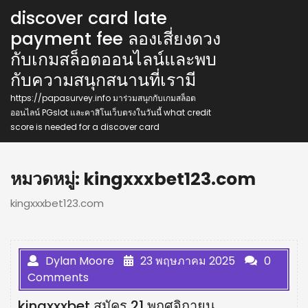
Skip
discover card late
to
payment fee ลองเสี่ยงดวง
content
กับเกมสล็อตออนไลน์และพบ
กับความสนุกสนานที่เรามี
https://papasurvey.info มาร่วมสนุกกับเกมสล็อต
ออนไลน์ PGslot และคาสิโนเว็บตรงในวันนี้ what credit
score is needed for a discover card
หมวดหมู่:
kingxxxbet123.com
kingxxxbet123.com
Dylan Moore
23 พฤษภาคม 2025
0
Comments
kingxxxbet สมัคร 21 พฤศจิกายน