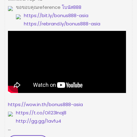
ขอขอบคุณreference
โบนัส888
https://bit.ly/bonus888-asia
https://rebrand.ly/bonus888-asia
https://wow.in.th/bonus888-asia
https://t.co/Oi123lnaj8
http://gg.gg/1avfu4
…