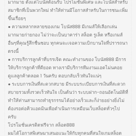
มากมาย ตั้งแต่โบนัสต้อนรับ โปรโมชั่นพิเศษ และโบนัสสำหรับ
สมาชิกที่เป็นพวกใหม่ ทำให้ท่านมีโอกาสสำหรับในการชนะเพิ่ม
ขึ้นเรื่อยๆ
● ความหลากหลายของเกม โบนัส888 มีเกมส์ให้เลือกเล่น
มากมายก่ายกอง ไม่ว่าจะเป็นบาคาร่า สล็อต รูเล็ต หรือเกมส์
อื่นๆที่คุณรู้สึกชื่นชอบ ทุกคนจะเจอความเบิกบานใจที่ปรารถนา
ตรงนี้
● การบริการลูกค้าที่บรรเจิด คณะทำงานของ โบนัส888 มีการ
ให้บริการลูกค้าที่ดียอด ทางเรามีบริการทีมงานแอดไม่นคอย
ดูแลลูกค้าตลอด 1 วันครับ ตอบกลับเร็วทันใจแน่ๆ
● ระบบการเงินที่สะดวกสบาย มีระบบระเบียบการเงินที่สะดวก
สบายรวมทั้งรวดเร็วทันใจ เป็นต้นว่า ระบบฝาก-ถอนอัตโนมัติที่
ทำให้ท่านสามารถทำธุรกรรมได้อย่างเร็วและก็ง่ายอย่างยิ่งไม่
ต้องรอต่อคิวแอดมินเพือดำเนินการเหมือนเว็บสล็อตทั่วๆไป
ครับ
โปรโมชั่นเครดิตฟรีจาก สล็อต888
ผมได้โอกาสพิเศษมาเสนอแนะให้กับทุกคนที่สนใจเกมสล็อต