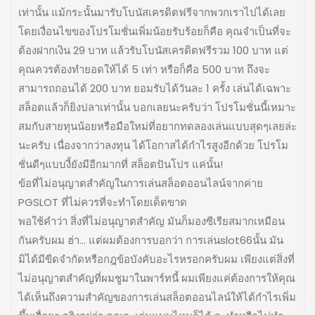
เท่านั้น แม้กระนั้นมารับโบนัสเครดิตฟรีจากพวกเราไปได้เลย
โดยเงื่อนไขของโปรโมชั่นเพิ่มน้อยรับร้อยก็คือ คุณจำเป็นที่จะ
ต้องฝากเงิน 29 บาท แล้วรับโบนัสเครดิตฟรีรวม 100 บาท แต่
คุณควรต้องทำยอดให้ได้ 5 เท่า หรือก็คือ 500 บาท ถึงจะ
สามารถถอนได้ 200 บาท ยอมรับได้วันละ 1 ครั้ง เล่นได้เฉพาะ
สล็อตแล้วก็ยิงปลาเท่านั้น บอกเลยนะครับว่า โปรโมชั่นนี้เหมาะ
สมกับสายทุนน้อยหรือมือใหม่ที่อยากทดลองเล่นแบบสุดๆเลยล่ะ
นะครับ เนื่องจากว่าลงทุน ได้โอกาสได้กำไรสูงอีกด้วย โปรโม
ชั่นดีๆแบบงี้ยังมีอีกมากที่ สล็อตปันโปร แค่นั้น!
ข้อที่ไม่อนุญาตสำคัญในการเล่นสล็อตออนไลน์จากค่าย
PGSLOT ที่ไม่ควรที่จะทำโดยเด็ดขาด
พอใช้คำว่า สิ่งที่ไม่อนุญาตสำคัญ มันก็มองซีเรียสมากเหมือน
กันครับผม ฮ่า… แต่ผมต้องการบอกว่า การเล่นslot66นั้น มัน
มิได้มีขีดจำกัดหรือกฎข้อบังคับอะไรหรอกครับผม เพียงแต่สิ่งที่
ไม่อนุญาตสำคัญที่ผมชูมาในพาร์ทนี้ ผมเพียงแค่ต้องการให้คุณ
ได้เห็นถึงความสำคัญของการเล่นสล็อตออนไลน์ให้ได้กำไรเพิ่ม