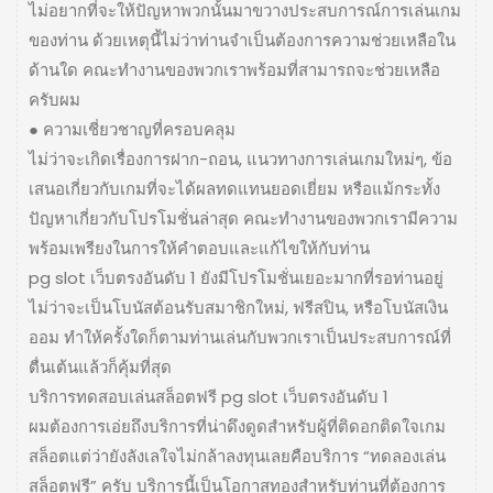
ไม่อยากที่จะให้ปัญหาพวกนั้นมาขวางประสบการณ์การเล่นเกม
ของท่าน ด้วยเหตุนี้ไม่ว่าท่านจำเป็นต้องการความช่วยเหลือใน
ด้านใด คณะทำงานของพวกเราพร้อมที่สามารถจะช่วยเหลือ
ครับผม
● ความเชี่ยวชาญที่ครอบคลุม
ไม่ว่าจะเกิดเรื่องการฝาก-ถอน, แนวทางการเล่นเกมใหม่ๆ, ข้อ
เสนอเกี่ยวกับเกมที่จะได้ผลทดแทนยอดเยี่ยม หรือแม้กระทั้ง
ปัญหาเกี่ยวกับโปรโมชั่นล่าสุด คณะทำงานของพวกเรามีความ
พร้อมเพรียงในการให้คำตอบและแก้ไขให้กับท่าน
pg slot เว็บตรงอันดับ 1 ยังมีโปรโมชั่นเยอะมากที่รอท่านอยู่
ไม่ว่าจะเป็นโบนัสต้อนรับสมาชิกใหม่, ฟรีสปิน, หรือโบนัสเงิน
ออม ทำให้ครั้งใดก็ตามท่านเล่นกับพวกเราเป็นประสบการณ์ที่
ตื่นเต้นแล้วก็คุ้มที่สุด
บริการทดสอบเล่นสล็อตฟรี pg slot เว็บตรงอันดับ 1
ผมต้องการเอ่ยถึงบริการที่น่าดึงดูดสำหรับผู้ที่ติดอกติดใจเกม
สล็อตแต่ว่ายังลังเลใจไม่กล้าลงทุนเลยคือบริการ “ทดลองเล่น
สล็อตฟรี” ครับ บริการนี้เป็นโอกาสทองสำหรับท่านที่ต้องการ