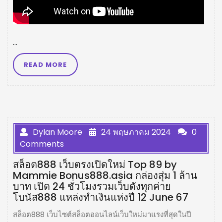
…
READ MORE
Dylan Moore
24 พฤษภาคม 2024
0
Comments
สล็อต888 เว็บตรงเปิดใหม่ Top 89 by
Mammie Bonus888.asia กล่องสุ่ม 1 ล้าน
บาท เปิด 24 ชั่วโมงรวมเว็บดังทุกค่าย
โบนัส888 แหล่งทำเงินแห่งปี 12 June 67
สล็อต888 เว็บไซต์สล็อตออนไลน์เว็บใหม่มาแรงที่สุดในปี