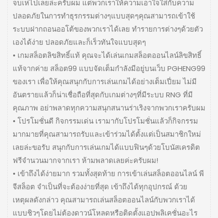
จบเห่ไปเลยล่ะครับผม แต่พวกเราให้ความเอาใจใส่กับความ
ปลอดภัยในการทำธุรกรรมต่างๆแบบสุดๆคุณสามารถเข้าใช้
ระบบฝากถอนออโต้ของพวกเราได้เลย ทำรายการต่างๆด้วยตัว
เองได้ง่าย ปลอดภัยและก็เร็วทันใจแบบสุดๆ
• เกมสล็อตลิขสิทธิ์แท้ คุณจะได้เล่นเกมสล็อตออนไลน์ลิขสิทธิ์
แท้จากค่าย สล็อต99 แบบจัดเต็มกำลังมีอยู่บนเว็บ PGHENG99
ของเรา เพื่อให้คุณสนุกกับการเล่นเกมได้อย่างเต็มเปี่ยม ไม่มี
อันตรายแล้วก็น่าเชื่อถือที่สุดกับเกมต่างๆที่มีระบบ RNG ที่มี
คุณภาพ อย่าพลาดทุกความสนุกสนานร่าเริงจากพวกเราครับผม
• โปรโมชั่นดี กิจกรรมเด่น เรามากับโปรโมชั่นแล้วก็กิจกรรม
มากมายที่คุณสามารถรับและเข้าร่วมได้ตั้งแต่เป็นสมาชิกใหม่
เลยล่ะขอรับ สนุกกับการเล่นเกมได้แบบฟินๆด้วยโบนัสเครดิต
ฟรีจำนวนมากจากเรา ห้ามพลาดเลยค่ะครับผม!
• เข้าถึงได้ง่ายมาก รวมทั้งสุดท้าย การเข้าเล่นสล็อตออนไลน์ พี
จีสล็อต จำเป็นที่จะต้องง่ายที่สุด เข้าถึงได้ทุกอุปกรณ์ ด้วย
เหตุผลดังกล่าว คุณสามารถเล่นสล็อตออนไลน์กับพวกเราได้
แบบชิวๆโดยไม่ต้องดาวน์โหลดหรือติดตั้งแอปพลิเคชั่นอะไร