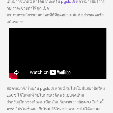
เต็มมากขนาดนี้ หาได้ยากนะครับ
pgslot99
การมาใช้บริการ
กับเราจะช่วยทำให้คุณเปิด
ประสบการณ์การเล่นสล็อตที่ดีที่สุดอย่างแน่แท้ อย่ารอคอยช้า
สมัครเลย!
สมัครสมาชิกใหม่กับ pgslot99 วันนี้ รับโปรโมชั่นสมาชิกใหม่
250% ได้ในทันที รับโบนัสเครดิตฟรีแบบจัดเต็ม!
สำหรับผู้ใดก็ช่างที่ลงทะเบียนใหม่กับพวกเราสล็อตPG ในวันนี้
มารับโปรโมชั่นสมาชิกใหม่ 250% จากพวกเราไปได้เลยนะ