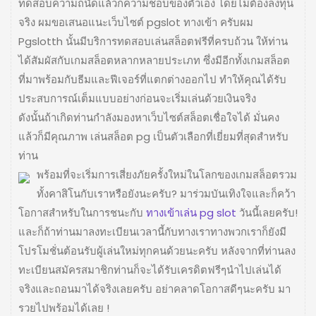
ทดสอบความถนัดแล้วก็ความชอบของตัวเอง โดยไม่ต้องลงทุน
จริง ผมขอเสนอแนะเว็บไซต์ pgslot ทางเข้า ครับผม
Pgslotth นั้นมีบริการทดสอบเล่นสล็อตฟรีที่ครบถ้วน ให้ท่าน
ได้สัมผัสกับเกมสล็อตหลากหลายประเภท ซึ่งมีอีกทั้งเกมสล็อต
ที่มาพร้อมกับธีมและฟีเจอร์ที่แตกต่างออกไป ทำให้คุณได้รับ
ประสบการณ์เต็มแบบอย่างก่อนจะเริ่มเล่นด้วยเงินจริง
ดังนั้นถ้าเกิดท่านกำลังมองหาเว็บไซต์สล็อตเชื่อใจได้ มั่นคง
แล้วก็มีคุณภาพ เล่นสล็อต pg เป็นตัวเลือกที่เยี่ยมที่สุดสำหรับ
ท่าน
พร้อมที่จะเริ่มการเสี่ยงภัยครั้งใหม่ในโลกของเกมสล็อตรวม
ทั้งคาสิโนกับเราหรือยังนะครับ? มาร่วมบันเทิงใจและก็คว้า
โอกาสสำหรับในการชนะกับ
ทางเข้าเล่น pg slot
วันนี้เลยครับ!
และก็ถ้าท่านมาลงทะเบียนเวลานี้กับทางเราทางพวกเราก็ยังมี
โปรโมชั่นต้อนรับผู้เล่นใหม่ทุกคนด้วยนะครับ หลังจากที่ท่านลง
ทะเบียนสมัครสมาชิกท่านก็จะได้รับเครดิตฟรีๆนำไปเล่นได้
จริงและถอนมาได้จริงเลยครับ อย่าคลาดโอกาสดีๆนะครับ มา
รวยไปพร้อมได้เลย !