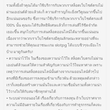
รวมทั้งยิ่งถ้าคุณได้มาใช้บริการกับพวกเราสล็อตเว็บไซต์ตรงไม่
ผ่านเอเย่นต์ด้วยแล้วล่ะก็ ความสำราญก็จะยิ่งทวีคูณมากขึ้นไป
อีกแน่นอนขอรับ ซึ่งการมาใช้บริการกับพวกเราเว็บไซต์ตรงแท้
100% นั้น คุณจะได้รับสิทธิพิเศษแล้วก็การเล่นที่ไร้ขีดจำกัด
เยอะขึ้น สนุกไปกับการเล่นสล็อตออนไลน์ได้มากขึ้นแน่นอน
เนื่องจากว่าพวกเราเว็บไซต์ตรงมีคุณลักษณะหลายอย่างที่จะ
สามารถช่วยให้คุณเอาชนะเกม slotpg ได้แบบชิวๆจะมีอะไร
บ้าง มาดูกันครับ!
• ความน่าไว้ใจ ในเรื่องของความน่าไว้ใจ สล็อตเว็บตรงไม่ผ่าน
เอเย่นต์ล้วนแต่ให้ความสำคัญกับความน่าไว้ใจมหาศาล เพราะ
เหตุว่าการเล่นสล็อตออนไลน์นั้นต่างจากเกมออนไลน์ทั่วๆไป
ตรงที่มีเรื่องของการลงทุนเข้ามาเกี่ยวพัน ด้วยเหตุผลดังกล่าว
เราก็เลยต้องสร้างความมั่นใจและความเชื่อมั่นรวมทั้งความน่า
ไว้วางใจให้กับสมาชิกทุกท่านได้
• ระบบฝากถอนออโต้ เรื่องเกี่ยวกับการลงทุน ถ้าเว็บปราศจาก
ความไม่มีอันตรายในเรื่องที่เกี่ยวข้องกับการทำธุรกรรมก็คงจะ