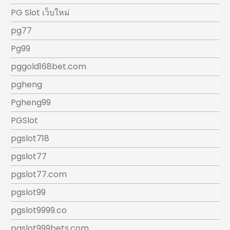
PG Slot เว็บใหม่
pg77
Pg99
pggold168bet.com
pgheng
Pgheng99
PGSlot
pgslot718
pgslot77
pgslot77.com
pgslot99
pgslot9999.co
pgslot999bets.com