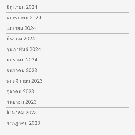
มิถุนายน 2024
พฤษภาคม 2024
เมษายน 2024
มีนาคม 2024
กุมภาพันธ์ 2024
มกราคม 2024
ธันวาคม 2023
พฤศจิกายน 2023
ตุลาคม 2023
กันยายน 2023
สิงหาคม 2023
กรกฎาคม 2023