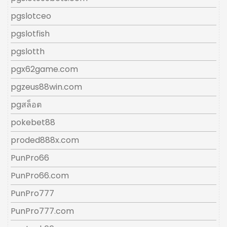
pgslotceo
pgslotfish
pgslotth
pgx62game.com
pgzeus88win.com
pgสล็อต
pokebet88
proded888x.com
PunPro66
PunPro66.com
PunPro777
PunPro777.com