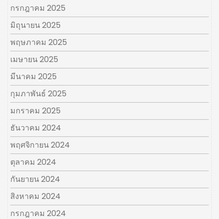
กรกฎาคม 2025
มิถุนายน 2025
พฤษภาคม 2025
เมษายน 2025
มีนาคม 2025
กุมภาพันธ์ 2025
มกราคม 2025
ธันวาคม 2024
พฤศจิกายน 2024
ตุลาคม 2024
กันยายน 2024
สิงหาคม 2024
กรกฎาคม 2024