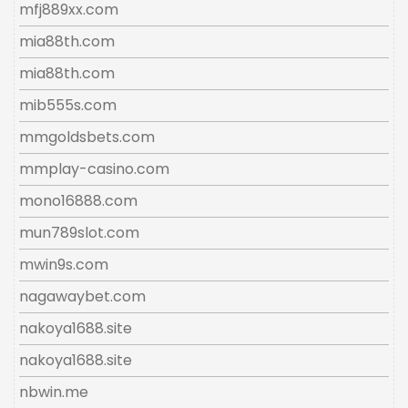
mfj889xx.com
mia88th.com
mia88th.com
mib555s.com
mmgoldsbets.com
mmplay-casino.com
mono16888.com
mun789slot.com
mwin9s.com
nagawaybet.com
nakoya1688.site
nakoya1688.site
nbwin.me