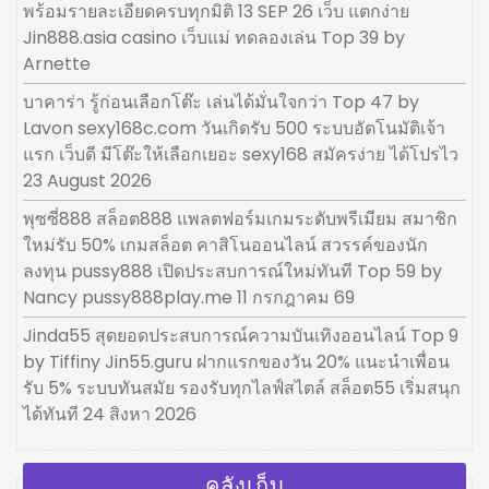
พร้อมรายละเอียดครบทุกมิติ 13 SEP 26 เว็บ แตกง่าย
Jin888.asia casino เว็บแม่ ทดลองเล่น Top 39 by
Arnette
บาคาร่า รู้ก่อนเลือกโต๊ะ เล่นได้มั่นใจกว่า Top 47 by
Lavon sexy168c.com วันเกิดรับ 500 ระบบอัตโนมัติเจ้า
แรก เว็บดี มีโต๊ะให้เลือกเยอะ sexy168 สมัครง่าย ได้โปรไว
23 August 2026
พุซซี่888 สล็อต888 แพลตฟอร์มเกมระดับพรีเมียม สมาชิก
ใหม่รับ 50% เกมสล็อต คาสิโนออนไลน์ สวรรค์ของนัก
ลงทุน pussy888 เปิดประสบการณ์ใหม่ทันที Top 59 by
Nancy pussy888play.me 11 กรกฎาคม 69
Jinda55 สุดยอดประสบการณ์ความบันเทิงออนไลน์ Top 9
by Tiffiny Jin55.guru ฝากแรกของวัน 20% แนะนำเพื่อน
รับ 5% ระบบทันสมัย รองรับทุกไลฟ์สไตล์ สล็อต55 เริ่มสนุก
ได้ทันที 24 สิงหา 2026
คลังเก็บ