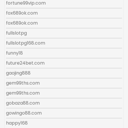
fortune99vip.com
fox689ok.com
fox689ok.com
fullslotpg
fullslotpg168.com
funny18
future24bet.com
gaojing888
gem99ths.com
gem99ths.com
gobaza88.com
gowingo88.com
happy168