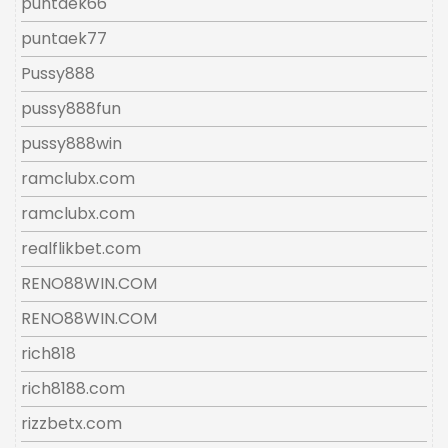
puntaek66
puntaek77
Pussy888
pussy888fun
pussy888win
ramclubx.com
ramclubx.com
realflikbet.com
RENO88WIN.COM
RENO88WIN.COM
rich818
rich8188.com
rizzbetx.com