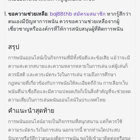
ขอความช่วยเหลือ
:
baj88thb สมัครมสมาชิก
หากรู้สึกว่า
ตนเองมีปัญหาการพนัน ควรขอความช่วยเหลือจากผู้
เชี่ยวชาญหรือองค์กรที่ให้การสนับสนุนผู้ที่ติดการพนัน
สรุป
การพนันออนไลน์เป็นกิจกรรมที่มีทั้งข้อดีและข้อเสีย แม้ว่าจะมี
ความสะดวกสบายและความหลากหลายในการเล่น แต่ผู้เล่นก็
ควรมีสติ และควระมัดระวังในการเล่น รวมถึงการศึกษา
กฎหมายที่เกี่ยวข้องกับการพนันให้ละเอียดถี่ถ้วน การเลือกเว็บ
พนันที่น่าเชื่อถือและมีความปลอดภัยก็เป็นสิ่งสำคัญที่จะช่วยลด
ความเสี่ยงในการเล่นพนันออนไลน์ในประเทศไทย
คำแนะนำสุดท้าย
การพนันออนไลน์อาจเป็นกิจกรรมที่สนุกสนาน แต่ก็ควรใช้
ความระมัดระวังในการเล่น นอกจากนี้ หากท่านใดประสบ
ปัญหาหรือรู้สึกว่าตนเองติดการพนัน ขอให้เข้ามาติดต่อหรือขอ