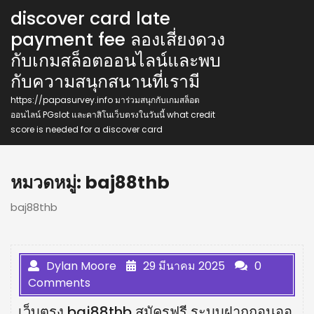
Skip
discover card late
to
payment fee ลองเสี่ยงดวง
content
กับเกมสล็อตออนไลน์และพบ
กับความสนุกสนานที่เรามี
https://papasurvey.info มาร่วมสนุกกับเกมสล็อต
ออนไลน์ PGslot และคาสิโนเว็บตรงในวันนี้ what credit
score is needed for a discover card
หมวดหมู่:
baj88thb
baj88thb
Dylan Moore
29 มีนาคม 2025
0
Comments
เว็บตรง baj88thb สมัครฟรี ระบบฝากถอนออ