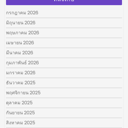
กรกฎาคม 2026
มิถุนายน 2026
พฤษภาคม 2026
เมษายน 2026
มีนาคม 2026
กุมภาพันธ์ 2026
มกราคม 2026
ธันวาคม 2025
พฤศจิกายน 2025
ตุลาคม 2025
กันยายน 2025
สิงหาคม 2025