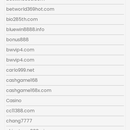
betworld369hot.com
bio285th.com
bluewin8888.info
bonus888
bwvip4.com
bwvip4.com
carlo999.net
cashgame168
cashgame168x.com
Casino
cc11388.com
chang7777