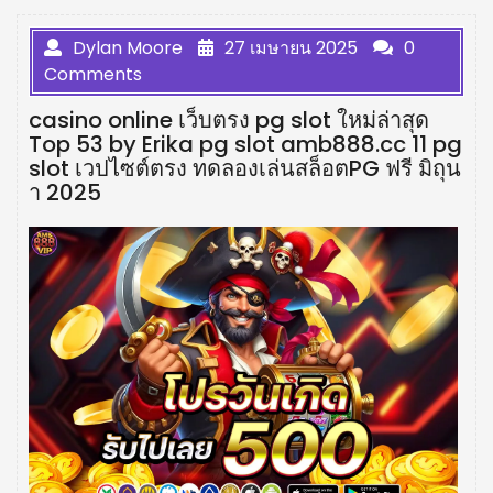
Dylan Moore
27 เมษายน 2025
0
Comments
casino online เว็บตรง pg slot ใหม่ล่าสุด
Top 53 by Erika pg slot amb888.cc 11 pg
slot เวปไซต์ตรง ทดลองเล่นสล็อตPG ฟรี มิถุน
า 2025