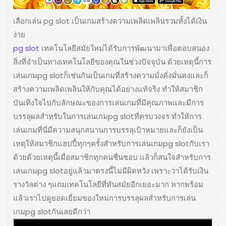
เลือกเล่น pg slot เป็นเกมสร้างความเพลิดเพลินรวมทั้งได้เงิน
ง่าย
pg slot
เทคโนโลยีสมัยใหม่ได้รับการพัฒนามาเพื่อตอบสนอง
สิ่งที่จำเป็นทางเทคโนโลยีของคุณในช่วงปัจจุบัน ด้วยเหตุนี้การ
เล่นเกมpg slotก็เช่นกันเป็นเกมที่สร้างความมั่งคั่งมั่นคงและก็
สร้างความเพลิดเพลินให้กับคุณได้อย่างแท้จริง ทำให้สมาชิก
บันเทิงใจไปกับลักษณะของการเล่นเกมที่มีคุณภาพและมีการ
บรรลุผลสำหรับในการเล่นเกมpg slotที่ครบวงจร ทำให้การ
เล่นเกมที่นี่มีความสนุกสนานการบรรลุเป้าหมายและก็ยังเป็น
เหตุให้สมาชิกแฮปปี้ทุกๆครั้งสำหรับการเล่นเกมpg slotกับเรา
ด้วยด้วยเหตุนี้เมื่อสมาชิกทุกคนชื่นชอบ แล้วก็สนใจสำหรับการ
เล่นเกมpg slotอยู่แล้วมาตรงนี้ไม่มีผิดหวัง เพราะว่าได้รับเงิน
รางวัลต่าง ๆแถมเทคโนโลยีที่ทันสมัยอีกเยอะมาก หากพร้อม
แล้วเราไปดูยอดเยี่ยมของใหม่การบรรลุผลสำหรับการเล่น
เกมpg slotกันเลยดีกว่า