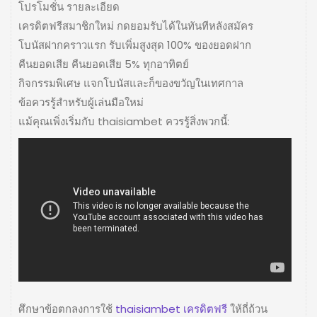
โปรโมชั่น รายละเอียด
เครดิตฟรีสมาชิกใหม่ กดยอมรับได้ในทันทีหลังสมัคร
โบนัสฝากคราวแรก รับเพิ่มสูงสุด 100% ของยอดฝาก
คืนยอดเสีย คืนยอดเสีย 5% ทุกอาทิตย์
กิจกรรมพิเศษ แจกโบนัสและก็ของขวัญในเทศกาล
ข้อควรรู้สำหรับผู้เล่นมือใหม่
แม้คุณเพิ่งเริ่มกับ thaisiambet ควรรู้สิ่งพวกนี้:
ศึกษาข้อตกลงการใช้
thaisiambet เครดิตฟรี
ให้ถี่ถ้วน