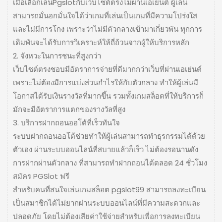
เมื่อเลือกเล่นPgslotกับเว็บไซต์ตรงไม่ผ่านเอเย่นต์ ผู้เล่น
สามารถมั่นอกมั่นใจได้ว่าเกมที่เล่นเป็นเกมที่มีความโปร่งใส
และไม่มีการโกง เพราะว่าไม่มีตัวกลางเข้ามาเกี่ยวพัน ทุกการ
เดิมพันจะได้รับการวิเคราะห์ให้ถี่ถ้วนจากผู้ให้บริการหลัก
2. จังหวะในการชนะที่สูงกว่า
เว็บไซต์ตรงชอบมีอัตราการจ่ายที่ดีมากกว่าเว็บที่ผ่านเอเย่นต์
เพราะไม่ต้องมีการแบ่งส่วนกำไรให้กับตัวกลาง ทำให้ผู้เล่นมี
โอกาสได้รับเงินรางวัลที่มากขึ้น รวมทั้งเกมสล็อตที่ให้บริการก็
มักจะมีอัตราการแตกของรางวัลที่สูง
3. บริการฝากถอนออโต้ที่เร็วทันใจ
ระบบฝากถอนออโต้ช่วยทำให้ผู้เล่นสามารถทำธุรกรรมได้ด้วย
ตัวเอง ผ่านระบบออนไลน์ที่สบายแล้วก็เร็ว ไม่ต้องรอนานดัง
การฝากผ่านตัวกลาง ที่สามารถทำฝากถอนได้ตลอด 24 ชั่วโมง
สมัคร PGSlot ฟรี
สำหรับคนที่สนใจเล่นเกมสล็อต pgslot99 สามารถลงทะเบียน
เป็นสมาชิกได้ไม่ยากผ่านระบบออนไลน์ที่มีความสะดวกและ
ปลอดภัย โดยไม่ต้องเสียค่าใช้จ่ายสำหรับเพื่อการลงทะเบียน