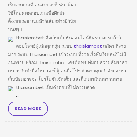
เริ่มจากเกมที่เล่นง่าย อาทิเช่น สล็อต
ใช้โหมดทดสอบเล่นเพื่อฝึกฝน
ตั้งงบประมาณแล้วก็เล่นอย่างมีวินัย
บทสรุป
thaisiambet คือเว็บเดิมพันออนไลน์ที่ครบวงจรแล้วก็
ตอบโจทย์ผู้เล่นทุกกลุ่ม ระบบ
thaisiambet
สมัคร ที่ง่าย
มาก ระบบ thaisiambet เข้าระบบ ที่รวดเร็วทันใจและก็ไม่มี
อันตราย พร้อม thaisiambet เครดิตฟรี ที่มอบความคุ้มราคา
เหมาะกับทั้งมือใหม่และก็ผู้เล่นมือโปร ถ้าหากคุณกำลังมองหา
เว็บป้อมอาจจะ โปรโมชั่นจัดเต็ม และก็เกมพนันหลากหลาย
thaisiambet เป็นคำตอบที่ไม่ควรพลาด
…
READ MORE