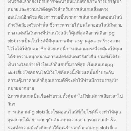
เงินจริงแล้วก็ยังได้รับการพัฒนาต้นแบบศักยภาพการบรรลุเป้า
หมายและความน่าดึงดูดใจสำหรับการเล่นเกมเสี่ยงดวง
ออนไลน์อีกด้วย ต้องการรวยขึ้นจากการเล่นเกมสล็อตออนไลน์
ตัวจริงเสียงจริงเท่านั้น ซึ่งการหารายได้บนโลกออนไลน์มีหลาย
ทาง แต่หนึ่งในทางที่น่าสนใจแล้วก็คุ้มที่สุดคือการเลือก pg
slot เราเป็นเว็บไซต์ที่มีคุณภาพมีมาตรฐานสูงและสร้างความ
ไว้ใจได้ให้กับสมาชิก ด้วยเหตุนี้การเล่นเกมตรงนี้จะมีผลให้คุณ
ได้รับความสนุกสนานความมั่งคั่งมั่นคงจีรังยั่งยืน รวมทั้งได้รับ
เงินรางวัลอย่างจริงใจแล้วก็แฮปปี้มากที่สุด เริ่มเล่นเกมpg
slotเสี่ยงโชคออนไลน์เว็บไซต์แห่งนี้เพียงแค่นั้นค้ำประกัน
ความคุ้มราคาแล้วก็คุณความดีที่จะทำให้ท่านมีการบรรลุเป้า
หมายมากมาย
2.การเล่นเกมเป็นเรื่องง่ายรวมทั้งคุ้มค่าไม่ใช่แค่การเสียเวลาไป
วันๆ
การเล่นเกมPg slotเสี่ยงโชคออนไลน์ที่เว็บไซต์นี้ จะทำให้คุณ
สุขสบายได้อย่างง่ายๆกับต้นแบบความสามารถความสำเร็จ
รวมทั้งความมั่งคั่งที่จะทำให้คุณร่ำรวยด้วยเกมpg slotเสี่ยง