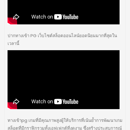
ปากทางเข้า PG เว็บไซต์สล็อตออนไลน์ยอดนิยมมากที่สุดใน
เวลานี้
ทางเข้าpg เกมที่มีคุณภาพสูงผู้ให้บริการที่เน้นย้ำการพัฒนาเกม
สล็อตที่มีกราฟิกรวมทั้งเอฟเฟกต์ที่งดงาม ซึ่งสร้างประสบการณ์