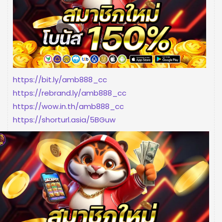
https://bit.ly/amb888_cc
https://rebrand.ly/amb888_cc
https://wow.in.th/amb888_cc
https://shorturl.asia/5BGuw