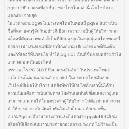
pgslot99 มาแรงที่สุดชั้น 1 ของไทยในเวลานี้ เว็บไซต์ตรง
แตกง่าย จ่ายสุด
ในแวดวงเกมpg99ในประเทศไทยในตอนนี้ pg99 นับว่าเป็น
ชื่อที่หลายคนรู้จักกันอย่างดีเยี่ยม เพราะว่าเป็นผู้ให้บริการเกม
สล็อตที่มีคุณภาพแล้วก็เป็นที่นิยมสูงสุดในกลุ่มผู้เล่นไทยขณะนี้
ด้วยการนำเสนอเกมที่มีกราฟิกงดงาม เสียงเอฟเฟกต์ตื่นเต้น
และก็ฟีเจอร์ที่น่าสนใจ ทำให้ pg slot เป็นที่ชื่นชอบอย่างเร็วใน
แวดวงเกมพนันออนไลน์
เพราะอะไร PG SLOT ถึงมาแรงอันดับ 1 ในประเทศไทย?
1. เว็บตรงไม่ผ่านเอเย่นต์ pg slot ในประเทศไทยมีหลาย
เว็บไซต์ที่เปิดให้บริการ แต่สิ่งที่ทำให้เว็บไซต์เหล่านั้นได้รับ
ความนิยมคือการเป็นเว็บตรง ไม่ผ่านเอเย่นต์ ซึ่งแสดงว่าผู้เล่น
สามารถเล่นเกมได้โดยตรงจากผู้ให้บริการ ไม่ต้องผ่านตัวกลาง
ทำให้การฝาก-เบิกเงินเร็วทันใจแล้วก็ปลอดภัยเยอะขึ้น
2. เกมPgslotที่นานาประการและก็แตกง่าย pgslot99 มีเกม
สล็อตให้เลือกเล่นมากมายก่ายกองหลายประเภท ไม่ว่าจะเป็น