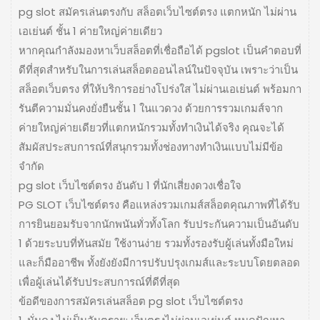
pg slot สมัครเล่นตรงกับ สล็อตเว็บไซต์ตรง แตกหนัก ไม่ผ่าน
เอเย่นต์ ชั้น 1 ค่ายใหญ่ค่ายเดียว
หากคุณกำลังมองหาเว็บสล็อตที่เชื่อถือได้ pgslot เป็นคำตอบที่
ดีที่สุดสำหรับในการเล่นสล็อตออนไลน์ในปัจจุบัน เพราะว่าเป็น
สล็อตเว็บตรง ที่ให้บริการอย่างโปร่งใส ไม่ผ่านเอเย่นต์ พร้อมกา
รันตีความมั่นคงยั่งยืนชั้น 1 ในแวดวง ด้วยการรวมเกมส์จาก
ค่ายใหญ่ค่ายเดียวที่แตกหนักรวมทั้งทำเงินได้จริง คุณจะได้
สัมผัสประสบการณ์ที่สนุกรวมทั้งช่องทางทำเงินแบบไม่มีข้อ
จำกัด
pg slot เว็บไซต์ตรง อันดับ 1 ที่นักเสี่ยงดวงเชื่อใจ
PG SLOT เว็บไซต์ตรง คือแหล่งรวมเกมส์สล็อตคุณภาพที่ได้รับ
การยินยอมรับจากนักพนันทั่วทั้งโลก รับประกันความเป็นอันดับ
1 ด้วยระบบที่ทันสมัย ใช้งานง่าย รวมทั้งรองรับผู้เล่นทั้งมือใหม่
และก็มืออาชีพ ทั้งยังยังมีการปรับปรุงเกมส์และระบบโดยตลอด
เพื่อผู้เล่นได้รับประสบการณ์ที่ดีที่สุด
ข้อดีของการสมัครเล่นสล็อต pg slot เว็บไซต์ตรง