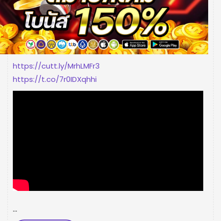
https://cutt.ly/MrhLMFr3
https://t.co/7r0IDXqhhi
…