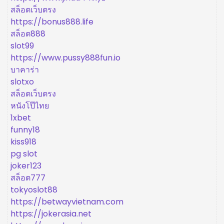
สล็อตเว็บตรง
https://bonus888.life
สล็อต888
slot99
https://www.pussy888fun.io
บาคาร่า
slotxo
สล็อตเว็บตรง
หนังโป๊ไทย
1xbet
funny18
kiss918
pg slot
joker123
สล็อต777
tokyoslot88
https://betwayvietnam.com
https://jokerasia.net