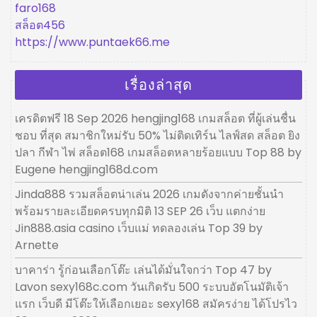
faro168
สล็อต456
https://www.puntaek66.me
เรื่องล่าสุด
เครดิตฟรี 18 Sep 2026 hengjing168 เกมสล็อต ที่ผู้เล่นชื่น
ชอบ ที่สุด สมาชิกใหม่รับ 50% ไม่ติดเทิร์น ไลฟ์สด สล็อต ยิง
ปลา กีฬา ไพ่ สล็อต168 เกมสล็อตหลายร้อยแบบ Top 88 by
Eugene hengjing168d.com
Jinda888 รวมสล็อตน่าเล่น 2026 เกมดังจากค่ายชั้นนำ
พร้อมรายละเอียดครบทุกมิติ 13 SEP 26 เว็บ แตกง่าย
Jin888.asia casino เว็บแม่ ทดลองเล่น Top 39 by
Arnette
บาคาร่า รู้ก่อนเลือกโต๊ะ เล่นได้มั่นใจกว่า Top 47 by
Lavon sexy168c.com วันเกิดรับ 500 ระบบอัตโนมัติเจ้า
แรก เว็บดี มีโต๊ะให้เลือกเยอะ sexy168 สมัครง่าย ได้โปรไว