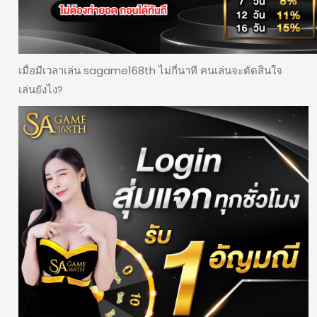
เมื่อมีเวลาเล่น sagame168th ไม่กี่นาที คนเล่นจะตัดสินใจ
เล่นยังไง?