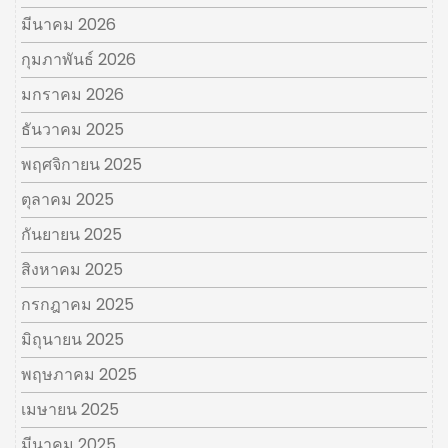
มีนาคม 2026
กุมภาพันธ์ 2026
มกราคม 2026
ธันวาคม 2025
พฤศจิกายน 2025
ตุลาคม 2025
กันยายน 2025
สิงหาคม 2025
กรกฎาคม 2025
มิถุนายน 2025
พฤษภาคม 2025
เมษายน 2025
มีนาคม 2025