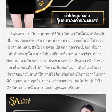
การเล่นบาคาร่ากับ sagame168th ในปัจจุบันนั้นไม่เหมือนกับ
เมื่อก่อนเยอะเลยขอรับ ก่อนหน้าพวกเราอาจจะเป็นไปได้ว่าจะ
มีเวลาเล่นหลายชั่วโมง แต่ตอนนี้แค่หาเวลาว่างเปิดเกมก็ยาก
แล้ว ด้วยเหตุนั้น คนไม่ใช่น้อยก็เลยเลือกเล่นบาคาร่าระหว่าง
พักตอนกลางวัน ระหว่างรอประชุม ระหว่างเดินทาง หรือในช่วง
เวลาสั้นๆก่อนที่จะไปทำกิจกรรมอื่นต่อกันมากเพิ่มขึ้น เมื่อเวลา
มีจำกัดอย่างนี้ มันทำให้เรามีวิธีคิดหรือตัดสินใจต่างจากในเวลา
ที่มีเวลาเล่นนานๆหรือเปล่า? แล้วพวกเราจะตัดสินใจเล่นยังไง
ดี? ในบทความนี้ พวกเราจะมาดูกันเลยครับผม!