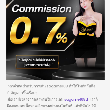
เวลาจำกัดสำหรับการเล่น sagame168 ทำให้โฟกัสกับสิ่ง
สำคัญมากขึ้นเรื่อยๆ
เมื่อเรามีเวลาจำกัดสำหรับในการเล่น
sagame168th
เราก็
ต้องยอมลดเนื้อหาอะไรบางอย่างลงในทันที แล้วก็หันไปให้