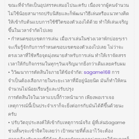
ขณะที่จำกัดเป็นอุปสรรคเสมอไปนะครับ เนื่องจากผู้คนจำนวน
ไม่ใช้น้อยสามารถปรับนิสัยและก็พัฒนาวิธีเล่นหรือแนวทางคิด
ให้เข้ากับต้นแบบการใช้ชีวิตของตัวเองได้ด้วย ทำให้เล่นเจริญ
ขึ้นในเวลาจำกัดไปเลย
• กำหนดขอบเขตการเล่น: เมื่อเราเล่นในช่วงเวลาพักบ่อยๆเรา
จะเริ่มรู้จักกับการกำหนดขอบเขตของตัวเองไปเลย ไม่ว่าจะ
ตรงเวลาที่ใช้หรือจุดมุ่งหมายสำหรับการเล่น ทำให้เราจัดสรร
เวลาให้กับกิจกรรมในทุกๆวันเจริญมากยิ่งกว่าเดิมเลยครับผม
• วิวัฒนาการตัดสินใจภายใต้ข้อจำกัด:
sagame168
การ
จำเป็นต้องเลือกภายในระยะเวลาที่มีอยู่น้อยนิด มันก็ทำให้คน
จำนวนไม่น้อยเรียนรู้และปรับปรุง
การตัดสินใจในเวลาแบบงี้ก้าวหน้ามาก เพียงพอเราเจอ
เหตุการณ์นี้เป็นประจำเราก็จะยิ่งต่อกรกับมันได้ดีขึ้นด้วยนะ
ครับ
• ปรับวัตถุประสงค์ให้เข้ากับเหตุการณ์จริง: ผู้ที่เล่นSagame
ช่วงสั้นๆจะเข้าจิตใจเลยว่า เป้าหมายที่ตั้งเอาไว้จะต้อง