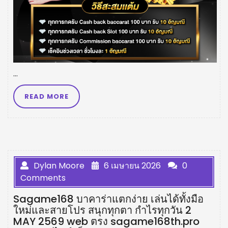
…
READ MORE
Dylan Moore
6 เมษายน 2026
0
Comments
Sagame168 บาคาร่าแตกง่าย เล่นได้ทั้งมือ
ใหม่และสายโปร สนุกทุกตา กำไรทุกวัน 2
MAY 2569 web ตรง sagame168th.pro