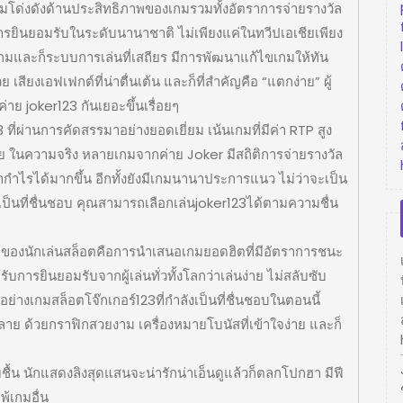
วามโด่งดังด้านประสิทธิภาพของเกมรวมทั้งอัตราการจ่ายรางวัล
ับการยินยอมรับในระดับนานาชาติ ไม่เพียงแค่ในทวีปเอเชียเพียง
แบบเกมและก็ระบบการเล่นที่เสถียร มีการพัฒนาแก้ไขเกมให้ทัน
สียงเอฟเฟกต์ที่น่าตื่นเต้น และก็ที่สำคัญคือ “แตกง่าย” ผู้
ย joker123 กันเยอะขึ้นเรื่อยๆ
ที่ผ่านการคัดสรรมาอย่างยอดเยี่ยม เน้นเกมที่มีค่า RTP สูง
ย ในความจริง หลายเกมจากค่าย Joker มีสถิติการจ่ายรางวัล
ทำกำไรได้มากขึ้น อีกทั้งยังมีเกมนานาประการแนว ไม่ว่าจะเป็น
่เป็นที่ชื่นชอบ คุณสามารถเลือกเล่นjoker123ได้ตามความชื่น
ต้นๆของนักเล่นสล็อตคือการนำเสนอเกมยอดฮิตที่มีอัตราการชนะ
บการยินยอมรับจากผู้เล่นทั่วทั้งโลกว่าเล่นง่าย ไม่สลับซับ
วอย่างเกมสล็อตโจ๊กเกอร์123ที่กำลังเป็นที่ชื่นชอบในตอนนี้
าย ด้วยกราฟิกสวยงาม เครื่องหมายโบนัสที่เข้าใจง่าย และก็
้น นักแสดงลิงสุดแสนจะน่ารักน่าเอ็นดูแล้วก็ตลกโปกฮา มีฟี
้เกมอื่น