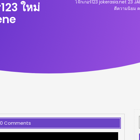
โจ๊กเกอร์123 jokerasia.net 23 JA
r123 ใหม่
ตีความนิยม ค
lene
0 Comments