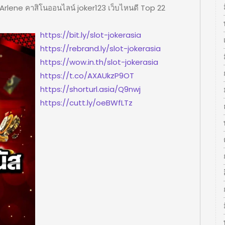
 Arlene คาสิโนออนไลน์ joker123 เว็บไหนดี Top 22
https://bit.ly/slot-jokerasia
https://rebrand.ly/slot-jokerasia
https://wow.in.th/slot-jokerasia
https://t.co/AXAUkzP9OT
https://shorturl.asia/Q9nwj
https://cutt.ly/oeBWfLTz