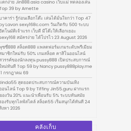
แตกง่าย Jin888.asia casino เว็บแม่ ทดลองเล่น
Top 39 by Arnette
บาคาร่า รู้ก่อนเลือกโต๊ะ เล่นได้มั่นใจกว่า Top 47
by Lavon sexy168c.com วันเกิดรับ 500 ระบบ
อัตโนมัติเจ้าแรก เว็บดี มีโต๊ะให้เลือกเยอะ
sexy168 สมัครง่าย ได้โปรไว 23 August 2026
พุซซี่888 สล็อต888 แพลตฟอร์มเกมระดับพรีเมียม
สมาชิกใหม่รับ 50% เกมสล็อต คาสิโนออนไลน์
สวรรค์ของนักลงทุน pussy888 เปิดประสบการณ์
ใหม่ทันที Top 59 by Nancy pussy888play.me
11 กรกฎาคม 69
Jinda55 สุดยอดประสบการณ์ความบันเทิง
ออนไลน์ Top 9 by Tiffiny Jin55.guru ฝากแรก
ของวัน 20% แนะนำเพื่อนรับ 5% ระบบทันสมัย
รองรับทุกไลฟ์สไตล์ สล็อต55 เริ่มสนุกได้ทันที 24
สิงหา 2026
คลังเก็บ