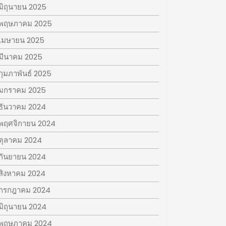
มิถุนายน 2025
พฤษภาคม 2025
เมษายน 2025
มีนาคม 2025
กุมภาพันธ์ 2025
มกราคม 2025
ธันวาคม 2024
พฤศจิกายน 2024
ตุลาคม 2024
กันยายน 2024
สิงหาคม 2024
กรกฎาคม 2024
มิถุนายน 2024
พฤษภาคม 2024