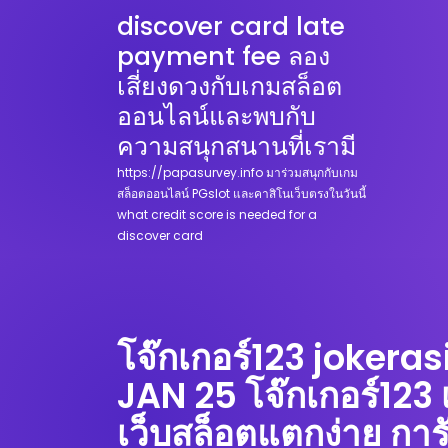
Skip
discover card late
to
payment fee ลอง
content
เสี่ยงดวงกับเกมสล็อต
ออนไลน์และพบกับ
ความสนุกสนานที่เรามี
https://papasurvey.info มาร่วมสนุกกับเกม
สล็อตออนไลน์ PGslot และคาสิโนเว็บตรงในวันนี้
what credit score is needed for a
discover card
โจ๊กเกอร์123 jokeras
JAN 25 โจ๊กเกอร์123 
เว็บสล็อตแตกง่าย กา