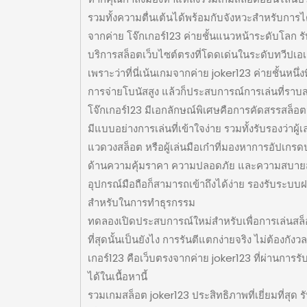
รวมทั้งความตื่นเต้นได้พร้อมกับจังหวะสำหรับการได้
จากค่าย โจ๊กเกอร์123 ค่ายชั้นแนวหน้าระดับโลก รั
บริการสล็อตเว็บไซต์ตรงที่โดดเด่นในระดับทวีปเอเชี
เพราะว่าที่นี่เน้นเกมจากค่าย joker123 ค่ายชั้นหนึ
การจ่ายโบนัสสูง แล้วก็ประสบการณ์การเล่นที่ราบส
โจ๊กเกอร์123 มีเอกลักษณ์พิเศษคือการคัดสรรสล็อตจ
มีแบบอย่างการเล่นที่เข้าใจง่าย รวมทั้งรับรองว่าผู้เล
แวดวงสล็อต หรือผู้เล่นมือเก๋าที่มองหาการอัปเกร
ด้านความคุ้มราคา ความปลอดภัย และความสบายสบา
อุปกรณ์มือถือก็สามารถเข้าถึงได้ง่าย รองรับระ
สำหรับในการทำธุรกรรม
ทดลองเปิดประสบการณ์ใหม่สำหรับเพื่อการเล่นสล
ที่สุดนั้นเป็นยังไง การรันตีแตกง่ายจริง ไม่ต้องกั
เกอร์123 คือเว็บตรงจากค่าย joker123 ที่ผ่านการ
ได้ในเนื้อหานี้
รวมเกมสล็อต joker123 ประสิทธิภาพที่เยี่ยมที่สุด