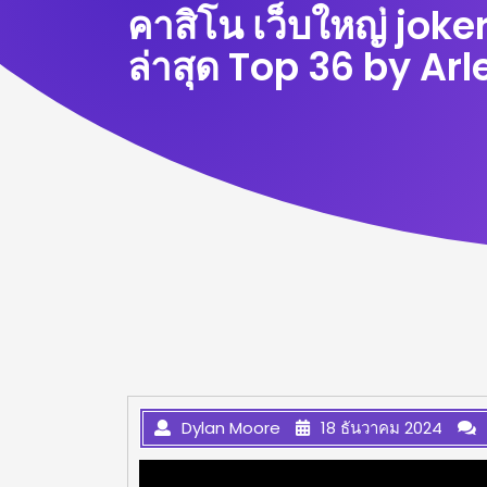
คาสิโน เว็บใหญ่ joke
ล่าสุด Top 36 by Ar
Dylan Moore
18 ธันวาคม 2024