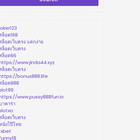
joker123
สล็อต168
สล็อตเว็บตรง แตกง่าย
สล็อตเว็บตรง
สล็อต66
https://www.jinda44.xyz
สล็อตเว็บตรง
https://bonus888.life
สล็อต888
slot99
https://www.pussy888fun.io
บาคาร่า
slotxo
สล็อตเว็บตรง
หนังโป๊ไทย
1xbet
funny18