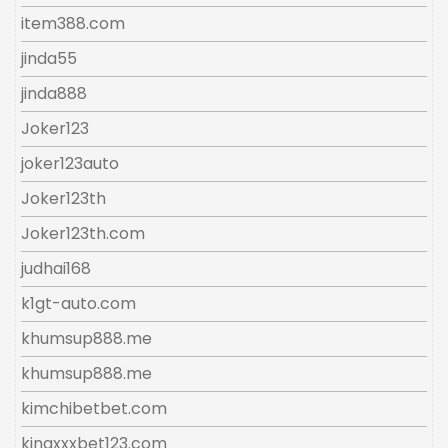
item388.com
jinda55
jinda888
Joker123
joker123auto
Joker123th
Joker123th.com
judhai168
k1gt-auto.com
khumsup888.me
khumsup888.me
kimchibetbet.com
kingxxxbet123.com