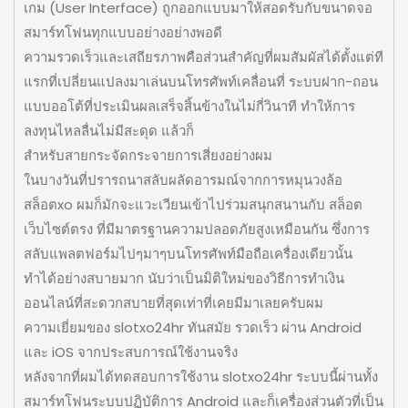
เกม (User Interface) ถูกออกแบบมาให้สอดรับกับขนาดจอ
สมาร์ทโฟนทุกแบบอย่างอย่างพอดี
ความรวดเร็วและเสถียรภาพคือส่วนสำคัญที่ผมสัมผัสได้ตั้งแต่ที
แรกที่เปลี่ยนแปลงมาเล่นบนโทรศัพท์เคลื่อนที่ ระบบฝาก-ถอน
แบบออโต้ที่ประเมินผลเสร็จสิ้นข้างในไม่กี่วินาที ทำให้การ
ลงทุนไหลลื่นไม่มีสะดุด แล้วก็
สำหรับสายกระจัดกระจายการเสี่ยงอย่างผม
ในบางวันที่ปรารถนาสลับผลัดอารมณ์จากการหมุนวงล้อ
สล็อตxo ผมก็มักจะแวะเวียนเข้าไปร่วมสนุกสนานกับ สล็อต
เว็บไซต์ตรง ที่มีมาตรฐานความปลอดภัยสูงเหมือนกัน ซึ่งการ
สลับแพลตฟอร์มไปๆมาๆบนโทรศัพท์มือถือเครื่องเดียวนั้น
ทำได้อย่างสบายมาก นับว่าเป็นมิติใหม่ของวิธีการทำเงิน
ออนไลน์ที่สะดวกสบายที่สุดเท่าที่เคยมีมาเลยครับผม
ความเยี่ยมของ slotxo24hr ทันสมัย รวดเร็ว ผ่าน Android
และ iOS จากประสบการณ์ใช้งานจริง
หลังจากที่ผมได้ทดสอบการใช้งาน slotxo24hr ระบบนี้ผ่านทั้ง
สมาร์ทโฟนระบบปฏิบัติการ Android และก็เครื่องส่วนตัวที่เป็น