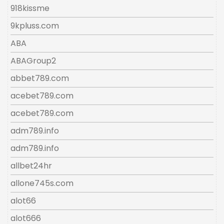
918kissme
9kpluss.com
ABA
ABAGroup2
abbet789.com
acebet789.com
acebet789.com
adm789.info
adm789.info
allbet24hr
allone745s.com
alot66
alot666