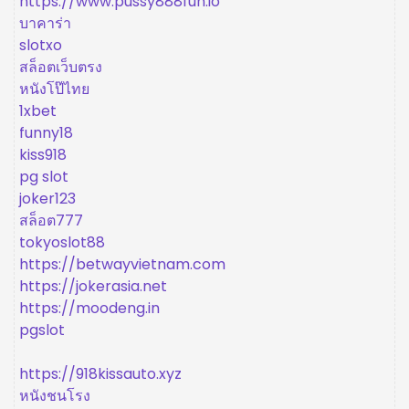
https://www.pussy888fun.io
บาคาร่า
slotxo
สล็อตเว็บตรง
หนังโป๊ไทย
1xbet
funny18
kiss918
pg slot
joker123
สล็อต777
tokyoslot88
https://betwayvietnam.com
https://jokerasia.net
https://moodeng.in
pgslot
https://918kissauto.xyz
หนังชนโรง