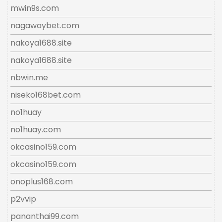
mwin9s.com
nagawaybet.com
nakoya1688.site
nakoya1688.site
nbwin.me
niseko168bet.com
no1huay
no1huay.com
okcasino159.com
okcasino159.com
onoplus168.com
p2vvip
pananthai99.com