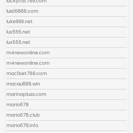
luckycat789.com
luis16888.com
luke999.net
lux555.net
lux555.net
m4newonline.com
m4newonline.com
mac1bet789.com
macau888.win
marinapluss.com
mario678
mario678.club
mario678.info