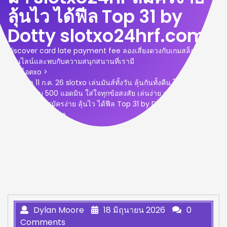
ลุ้นไว ได้ฟีล Top 31 by
Dotty slotxo24hrf.com
discover card late payment fee ลองเสี่ยงดวงกับเกมสล็อต
ออนไลน์และพบกับความสนุกสนานที่เรามี
>
สล็อตxo
>
สล็อตxo 11 ก.ค. 26 slotxo เล่นมันส์ทั้งวัน ลุ้นกันทั้งคืน โปรโมชั่นพิ
เศษ 199 รับ 500 แอดมิน ใส่ใจทุกข้อสงสัย เล่นง่าย จ่ายไว ใจต้องมา
slotxo24hr สมัครง่าย ลุ้นไว ได้ฟีล Top 31 by Dotty
slotxo24hrf.com
Dylan Moore
18 มิถุนายน 2026
0
Comments