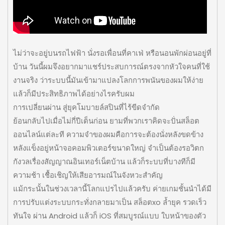
ไม่ว่าจะอยู่บนรถไฟฟ้า นั่งรอเพื่อนที่คาเฟ่ หรือนอนพักผ่อนอยู่ที่
บ้าน วันนี้ผมจึงอยากมาแชร์ประสบการณ์ตรงจากหัวใจคนที่ใช้
งานจริง ว่าระบบนี้มันเข้ามาแปลงโลกการพนันของผมให้ง่าย
แล้วก็มีประสิทธิภาพได้อย่างไรครับผม
การเปลี่ยนผ่าน สู่ยุคโมบายล์สปินที่ไร้ขีดจำกัด
ย้อนกลับไปเมื่อไม่กี่ปีเต็นก่อน ยามที่พวกเราคิดจะปั่นสล็อต
ออนไลน์แต่ละที ความจำของผมคือการจะต้องนั่งหลังขดข้าง
หลังแข็งอยู่หน้าจอคอมพิวเตอร์ขนาดใหญ่ จำเป็นต้องรอวิตก
กังวลเรื่องสัญญาณอินเทอร์เน็ตบ้าน แล้วก็ระบบที่บางทีก็มี
ความช้า เชื้อเชิญให้เสียอารมณ์ในจังหวะสำคัญ
แม้กระนั้นในช่วงเวลานี้โลกแปรไปแล้วครับ ค่ายเกมชั้นนำได้มี
การปรับแต่งระบบกระทั่งกลายมาเป็น สล็อตxo ล้ำยุค รวดเร็ว
ทันใจ ผ่าน Android แล้วก็ iOS ที่สมบูรณ์แบบ ใบหน้าของตัว