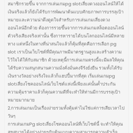
สมาชิกรวยขึ้น จากการเล่นเกมpg slotเสี่ยงดวงออนไลน์ให้ได้
เงินจริงแล้วก็ยังได้รับการพัฒนาต้นแบบศักยภาพการบรรลุเป้า
หมายและความน่าดึงดูดใจสำหรับการเล่นเกมเสี่ยงดวง
ออนไลน์อีกด้วย ต้องการรวยขึ้นจากการเล่นเกมสล็อตออนไลน์
ตัวจริงเสียงจริงเท่านั้น ซึ่งการหารายได้บนโลกออนไลน์มีหลาย
ทาง แต่หนึ่งในทางที่น่าสนใจแล้วก็คุ้มที่สุดคือการเลือก pg
slot เราเป็นเว็บไซต์ที่มีคุณภาพมีมาตรฐานสูงและสร้างความ
ไว้ใจได้ให้กับสมาชิก ด้วยเหตุนี้การเล่นเกมตรงนี้จะมีผลให้คุณ
ได้รับความสนุกสนานความมั่งคั่งมั่นคงจีรังยั่งยืน รวมทั้งได้รับ
เงินรางวัลอย่างจริงใจแล้วก็แฮปปี้มากที่สุด เริ่มเล่นเกมpg
slotเสี่ยงโชคออนไลน์เว็บไซต์แห่งนี้เพียงแค่นั้นค้ำประกัน
ความคุ้มราคาแล้วก็คุณความดีที่จะทำให้ท่านมีการบรรลุเป้า
หมายมากมาย
2.การเล่นเกมเป็นเรื่องง่ายรวมทั้งคุ้มค่าไม่ใช่แค่การเสียเวลาไป
วันๆ
การเล่นเกมPg slotเสี่ยงโชคออนไลน์ที่เว็บไซต์นี้ จะทำให้คุณ
สุขสบายได้อย่างง่ายๆกับต้นแบบความสามารถความสำเร็จ