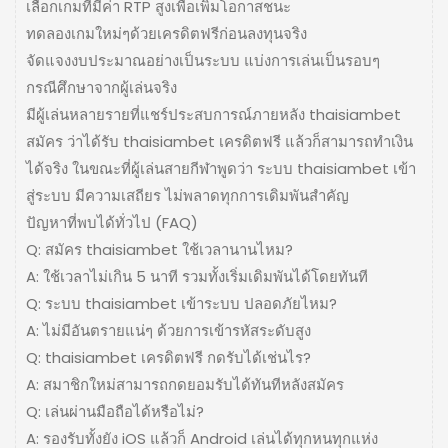
เลือกเกมที่มีค่า RTP สูงเพื่อเพิ่มโอกาสชนะ
ทดลองเกมใหม่ๆด้วยเครดิตฟรีก่อนลงทุนจริง
จัดแจงงบประมาณอย่างเป็นระบบ แบ่งการเล่นเป็นรอบๆ
กรณีศึกษาจากผู้เล่นจริง
มีผู้เล่นหลายรายที่แชร์ประสบการณ์ภายหลัง thaisiambet
สมัคร ว่าได้รับ thaisiambet เครดิตฟรี แล้วก็สามารถทำเงิน
ได้จริง ในขณะที่ผู้เล่นสายกีฬาพูดว่า ระบบ thaisiambet เข้า
สู่ระบบ มีความเสถียร ไม่พลาดทุกการเดิมพันสำคัญ
ปัญหาที่พบได้ทั่วไป (FAQ)
Q: สมัคร thaisiambet ใช้เวลานานไหม?
A: ใช้เวลาไม่เกิน 5 นาที รวมทั้งเริ่มเดิมพันได้โดยทันที
Q: ระบบ thaisiambet เข้าระบบ ปลอดภัยไหม?
A: ไม่มีอันตรายแน่ๆ ด้วยการเข้ารหัสระดับสูง
Q: thaisiambet เครดิตฟรี กดรับได้เช่นไร?
A: สมาชิกใหม่สามารถกดยอมรับได้ทันทีหลังสมัคร
Q: เล่นผ่านมือถือได้หรือไม่?
A: รองรับทั้งยัง iOS แล้วก็ Android เล่นได้ทุกหนทุกแห่ง