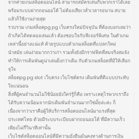
จากค่ายเกมสล็อตออนไลน์ สามารถสมัครเล่นกับพวกเราได้เลย
พร้อมระบบฝากถอนออโต้ ไม่ต้องเสียเวล่ำเวลารอนาน สบาย
แล้วก็ใช้งานง่ายสุด
รวบรวม เกมสล็อตpg pg เว็บตรงใหม่ปัจจุบัน ที่ต้องบอกเลยว่า
ถ้าเกิดได้ทดลองเล่นแล้ว ต้องชอบใจกับฟีเจอร์พิเศษ ในตัวเกม
เหล่านี้อย่างแน่แท้ ด้วยรูปแบบตัวเกมสล็อตที่แปลกใหม่
นำสมัย เล่นง่ายมากกว่าเก่า รวมทั้งยังมีกราฟฟิคที่สมจริงสมจัง
ทำให้การเดิมพันดูน่าเล่นยิ่งกว่าเดิม กับตัวเกมสล็อตที่มีให้เลือก
จุใจ
สล็อตpg pg slot เว็บตรง เว็บไซต์ตรง เดิมพันที่ดีแบบประทับ
ใจแน่นอน
สิ่งที่ผู้คนจำนวนไม่ใช้น้อยยังใคร่รู้ก็คือ เพราะเหตุไรพวกเราถึง
ได้รับความนิยมจากนักเดิมพันจำนวนมากใช่มั้ยล่ะค่ะ ก็
เนื่องจากว่าเราคือผู้ให้บริการสล็อตออนไลน์มาแรงที่สุด
ประเทศไทย ด้วยมีระบบระเบียบฝากถอนออโต้ ที่มีความเร็ว
เพียงไม่กี่วินาทีเท่านั้น
เว็บไซต์สล็อตออนไลน์ที่มีความยั่งยืนมั่นคงทางด้านการเงิน