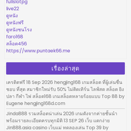
fullslotpg
live22
ดูหนัง
ดูหนังฟรี
ดูหนังชนโรง
faro168
สล็อต456
https://www.puntaek66.me
เรื่องล่าสุด
เครดิตฟรี 18 Sep 2026 hengjing168 เกมสล็อต ที่ผู้เล่นชื่น
ชอบ ที่สุด สมาชิกใหม่รับ 50% ไม่ติดเทิร์น ไลฟ์สด สล็อต ยิง
ปลา กีฬา ไพ่ สล็อต168 เกมสล็อตหลายร้อยแบบ Top 88 by
Eugene hengjing168d.com
Jinda888 รวมสล็อตน่าเล่น 2026 เกมดังจากค่ายชั้นนำ
พร้อมรายละเอียดครบทุกมิติ 13 SEP 26 เว็บ แตกง่าย
Jin888.asia casino เว็บแม่ ทดลองเล่น Top 39 by