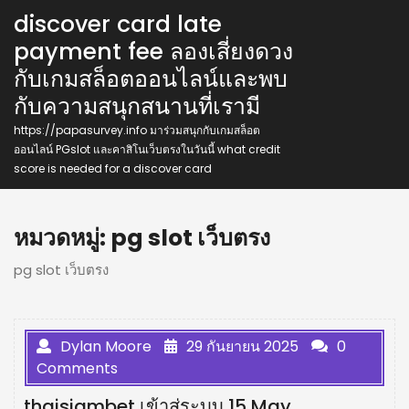
Skip
discover card late
to
payment fee ลองเสี่ยงดวง
content
กับเกมสล็อตออนไลน์และพบ
กับความสนุกสนานที่เรามี
https://papasurvey.info มาร่วมสนุกกับเกมสล็อต
ออนไลน์ PGslot และคาสิโนเว็บตรงในวันนี้ what credit
score is needed for a discover card
หมวดหมู่:
pg slot เว็บตรง
pg slot เว็บตรง
Dylan Moore
29 กันยายน 2025
0
Comments
thaisiambet เข้าสู่ระบบ 15 May