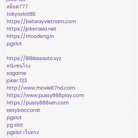
สล็อต777
tokyoslot88
https://betwayvietnam.com
https://jokerasia.net
https://moodeng.in
pgslot
https://918kissauto.xyz
หนังชนโรง
sagame
joker 123
http://www.movie87hd.com
https://www.pussy888play.com
https://pussy888win.com
sexybaccarat
pgslot
pg slot
pgslot เว็บตรง