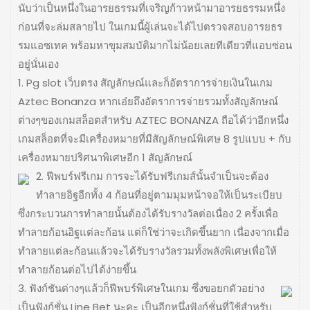
นับว่าเป็นหนึ่งในอารยธรรมที่เจริญก้าวหน้ามาอารยธรรมหนึ่ง
ก่อนที่จะล่มสลายไป ในเกมนี้ผู้เล่นจะได้ไปตรวจสอบอารยธร
รมแอซเทค พร้อมหาขุมสมบัติมากไม่น้อยเลยทีเดียวที่แอบซ่อน
อยู่นั่นเอง
1. Pg slot เว็บตรง สัญลักษณ์และก็อัตราการจ่ายเงินในเกม
Aztec Bonanza หากเอ๋ยถึงอัตราการจ่ายรวมทั้งสัญลักษณ์
ต่างๆของเกมสล็อตสำหรับ AZTEC BONANZA ถือได้ว่าอีกหนึ่ง
เกมสล็อตที่จะมีเครื่องหมายที่มีสัญลักษณ์พิเศษ 8 รูปแบบ + กับ
เครื่องหมายปริศนาพิเศษอีก 1 สัญลักษณ์
2. ฟีพบร์ฟรีเกม การจะได้รับฟรีเกมส์นั้นจำเป็นจะต้อง
ทำลายอิฐอีกทั้ง 4 ก้อนที่อยู่ตามมุมหน้าจอให้เป็นระเบียบ
ซึ่งกระบวนการทำลายนั้นต้องได้รับรางวัลต่อเนื่อง 2 ครั้งเพื่อ
ทำลายก้อนอิฐแต่ละก้อน แต่ก็ใช่ว่าจะเกิดขึ้นยาก เนื่องจากเมื่อ
ทำลายแต่ละก้อนแล้วจะได้รับรางวัลรวมทั้งพลังพิเศษเพื่อให้
ทำลายก้อนต่อไปได้ง่ายขึ้น
3. ฟังก์ชันต่างๆแล้วก็ฟีพบร์พิเศษในเกม ซึ่งขอยกตัวอย่าง
เป็นฟังก์ชั่น Line Bet นะคะ เป็นอีกหนึ่งฟังก์ชั่นที่ใช้สำหรับ