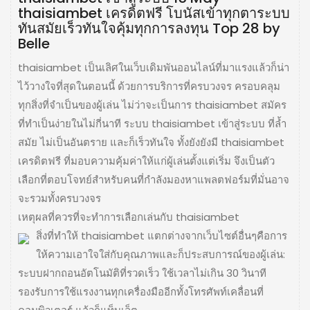
thaisiambet เครดิตฟรี โบนัสเข้าทุกตาระบบ
ทันสมัยเร็วทันใจคุ้มทุกการลงทุน Top 28 by
Belle
thaisiambet เป็นเลิศในเว็บเดิมพันออนไลน์ที่มาแรงแล้วก็น่า
ไว้วางใจที่สุดในตอนนี้ ด้วยการบริการที่ครบวงจร ครอบคลุม
ทุกสิ่งที่จำเป็นของผู้เล่น ไม่ว่าจะเป็นการ thaisiambet สมัคร
ที่ทำเป็นง่ายในไม่กี่นาที ระบบ thaisiambet เข้าสู่ระบบ ที่ล้ำ
สมัย ไม่เป็นอันตราย และก็เร็วทันใจ ทั้งยังยังมี thaisiambet
เครดิตฟรี ที่มอบความคุ้มค่าให้แก่ผู้เล่นตั้งแต่เริ่ม จึงเป็นตัว
เลือกที่ตอบโจทย์สำหรับคนที่กำลังมองหาแพลตฟอร์มที่มั่นอาจ
จะรวมทั้งครบวงจร
เหตุผลที่ควรที่จะทำการเลือกเล่นกับ thaisiambet
สิ่งที่ทำให้ thaisiambet แตกต่างจากเว็บไซต์อื่นๆคือการ
ให้ความเอาใจใส่กับคุณภาพและก็ประสบการณ์ของผู้เล่น:
ระบบฝากถอนอัตโนมัติที่รวดเร็ว ใช้เวลาไม่เกิน 30 วินาที
รองรับการใช้แรงงานทุกเครื่องมืออีกทั้งโทรศัพท์เคลื่อนที่