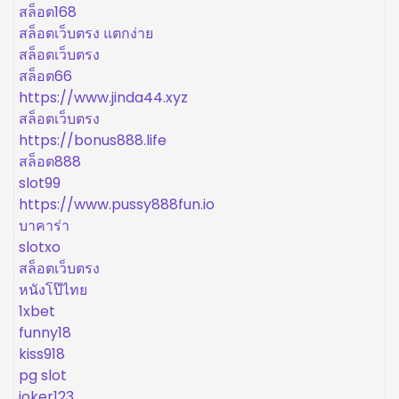
สล็อต168
สล็อตเว็บตรง แตกง่าย
สล็อตเว็บตรง
สล็อต66
https://www.jinda44.xyz
สล็อตเว็บตรง
https://bonus888.life
สล็อต888
slot99
https://www.pussy888fun.io
บาคาร่า
slotxo
สล็อตเว็บตรง
หนังโป๊ไทย
1xbet
funny18
kiss918
pg slot
joker123