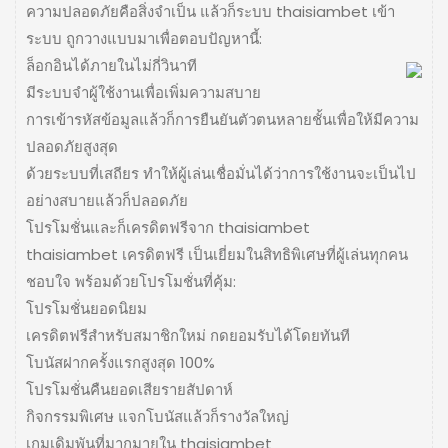
ความปลอดภัยคือสิ่งจำเป็น แล้วก็ระบบ thaisiambet เข้า
ระบบ ถูกวางแบบมาเพื่อตอบปัญหานี้:
ล็อกอินได้ภายในไม่กี่วินาที
มีระบบจำผู้ใช้งานเพื่อเพิ่มความสบาย
การเข้ารหัสข้อมูลแล้วก็การยืนยันตัวตนหลายชั้นเพื่อให้มีความ
ปลอดภัยสูงสุด
ด้วยระบบที่เสถียร ทำให้ผู้เล่นเชื่อมั่นได้ว่าการใช้งานจะเป็นไป
อย่างสบายแล้วก็ปลอดภัย
โปรโมชั่นและก็เครดิตฟรีจาก thaisiambet
thaisiambet เครดิตฟรี เป็นเยี่ยมในสิทธิพิเศษที่ผู้เล่นทุกคน
ชอบใจ พร้อมด้วยโปรโมชั่นที่คุ้ม:
โปรโมชั่นยอดนิยม
เครดิตฟรีสำหรับสมาชิกใหม่ กดยอมรับได้โดยทันที
โบนัสฝากครั้งแรกสูงสุด 100%
โปรโมชั่นคืนยอดเสียรายสัปดาห์
กิจกรรมพิเศษ แจกโบนัสแล้วก็รางวัลใหญ่
เกมเดิมพันที่มากมายใน thaisiambet