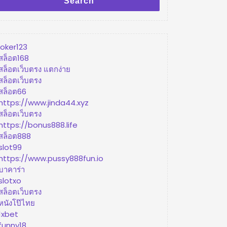
Search
joker123
สล็อต168
สล็อตเว็บตรง แตกง่าย
สล็อตเว็บตรง
สล็อต66
https://www.jinda44.xyz
สล็อตเว็บตรง
https://bonus888.life
สล็อต888
slot99
https://www.pussy888fun.io
บาคาร่า
slotxo
สล็อตเว็บตรง
หนังโป๊ไทย
1xbet
funny18