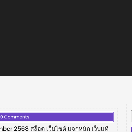
0 Comments
er 2568 สล็อต เว็บไซต์ แจกหนัก เว็บแท้