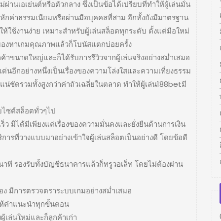
่านเอเย่นต์หรือตัวกลาง ซึ่งเป็นข้อได้เปรียบที่ทำให้ผู้เล่นมั่น
หักค่าธรรมเนียมหรือผ่านมือบุคคลที่สาม อีกทั้งยังมีมาตรฐาน
้ใช้งานง่าย เหมาะสำหรับผู้เล่นสล็อตทุกระดับ ตั้งแต่มือใหม่
ี่มองหาเกมคุณภาพแล้วก็โบนัสแตกบ่อยครั้ง
กค้าขนาดใหญ่และก็ได้รับการรีวิวจากผู้เล่นจริงอย่างสม่ำเสมอ
 จุดเด่นอีกอย่างหนึ่งเป็นเรื่องของความโล่งใสและความเที่ยงธรรม
น่ชัดรวมทั้งสูงกว่าค่าถัวเฉลี่ยในตลาด ทำให้ผู้เล่น188betมี
บไซต์สล็อตทั่วๆไป
งเร็ว มิได้มีเพียงแค่เรื่องของความมั่นคงและยั่งยืนด้านการเงิน
ริการที่วางแบบมาอย่างเข้าใจผู้เล่นสล็อตเป็นอย่างดี โดยข้อดี
นาที รองรับทั้งบัญชีธนาคารแล้วก็ทรูวอเล็ท โดยไม่ต้องผ่าน
ูกต้อง มีการตรวจตราระบบเกมอย่างสม่ำเสมอ
ให้คำแนะนำทุกขั้นตอน
ผู้เล่นใหม่และก็ลูกค้าเก่า