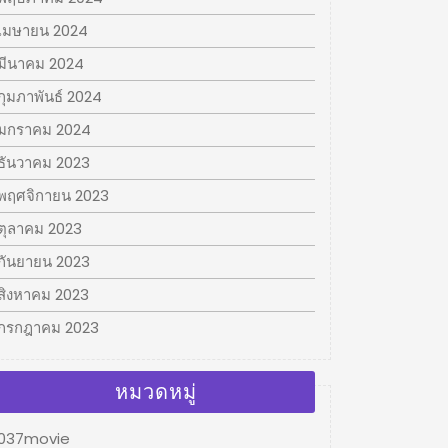
เมษายน 2024
มีนาคม 2024
กุมภาพันธ์ 2024
มกราคม 2024
ธันวาคม 2023
พฤศจิกายน 2023
ตุลาคม 2023
กันยายน 2023
สิงหาคม 2023
กรกฎาคม 2023
หมวดหมู่
037movie