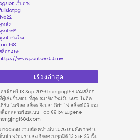
pgslot เว็บตรง
fullslotpg
live22
ดูหนัง
ดูหนังฟรี
ดูหนังชนโรง
faro168
สล็อต456
https://www.puntaek66.me
เรื่องล่าสุด
เครดิตฟรี 18 Sep 2026 hengjing168 เกมสล็อต
ที่ผู้เล่นชื่นชอบ ที่สุด สมาชิกใหม่รับ 50% ไม่ติด
เทิร์น ไลฟ์สด สล็อต ยิงปลา กีฬา ไพ่ สล็อต168 เกม
สล็อตหลายร้อยแบบ Top 88 by Eugene
hengjing168d.com
Jinda888 รวมสล็อตน่าเล่น 2026 เกมดังจากค่าย
ชั้นนำ พร้อมรายละเอียดครบทุกมิติ 13 SEP 26 เว็บ