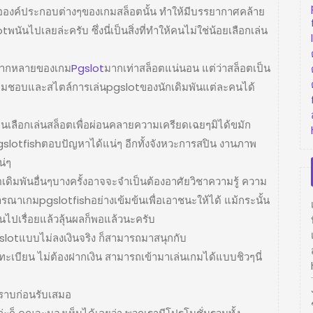
รือองค์ประกอบต่างๆของเกมสล็อตนั้น ทำให้มีบรรยากาศคล้าย
ันไปเลยล่ะครับ ซึ่งนี่เป็นสิ่งที่ทำให้คนไม่ใช่น้อยเลือกเล่น
มหลากหลายของเกม
Pgslot
มากเท่าสล็อตแน่นอน แต่ว่าสล็อตเป็น
วามชอบและสไตล์การเล่นpgslotของนักเดิมพันแต่ละคนได้
เลือกเล่นสล็อตเพื่อผ่อนคลายความเครียดเฉยๆมิได้ขมัก
slotfishตอบปัญหาได้แน่ๆ อีกทั้งจังหวะการสปิน งานภาพ
น่ๆ
ดิมพันอื่นๆบางครั้งอาจจะจำเป็นต้องอาศัยวิชาความรู้ ความ
ารณาเกมpgslotfishอย่างเข้มข้นเพื่อเอาชนะให้ได้ แม้กระนั้น
ินไปเรื่อยแล้วลุ้นผลก็พอแล้วนะครับ
gslotแบบไม่ลงเงินจริง ก็สามารถมาสนุกกับ
ะเบียน ไม่ต้องฝากเงิน สามารถเข้ามาเล่นเกมได้แบบชิวๆนี่
ทราบก่อนรับเสมอ