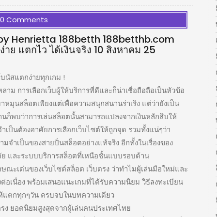
0 Comments
9 by Henrietta 188betth 188betthb.com
นง่าย แตกไว ได้เงินจริง 10 สิงหาคม 25
โบนัสแตกง่ายทุกเกม !
าม การเลือกเว็บผู้ให้บริการที่ดีและก็น่าเชื่อถือถือเป็นหัวข้อ
าหมุนสล็อตเพียงแต่เพื่อความสนุกสนานร่าเริง แต่ว่ายังเป็น
่านก็พบว่าการเล่นสล็อตนั้นสามารถแปลงจากเงินหลักสิบให้
จำเป็นต้องอาศัยการเลือกเว็บไซต์ให้ถูกจุด รวมทั้งแน่ๆว่า
ามจำเป็นของสายปั่นสล็อตอย่างแท้จริง อีกทั้งในเรื่องของ
ภัย และระบบบริการสล็อตที่เหนือชั้นแบบรอบด้าน
ณะเด่นของเว็บไซต์สล็อต เว็บตรง ว่าทำไมผู้เล่นมือใหม่และ
งต่อเนื่อง พร้อมเสนอแนะเกมที่ได้รับความนิยม วิธีลงทะเบียน
งให้แตกทุกๆวัน ครบจบในบทความเดียว
์ตรง ยอดนิยมสูงสุดจากผู้เล่นคนประเทศไทย