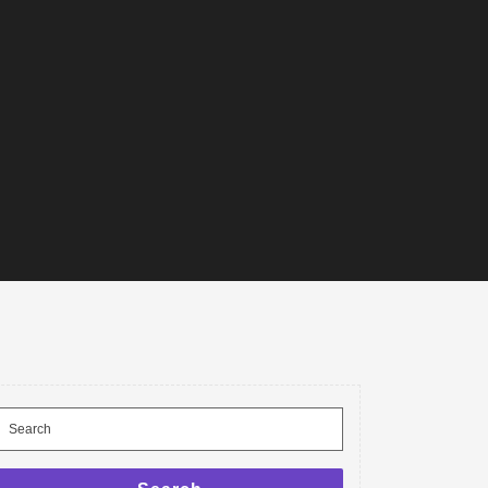
Search
for: