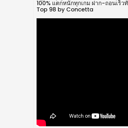
100% แตกหนักทุกเกม ฝาก-ถอนเร็วทันใ
Top 98 by Concetta