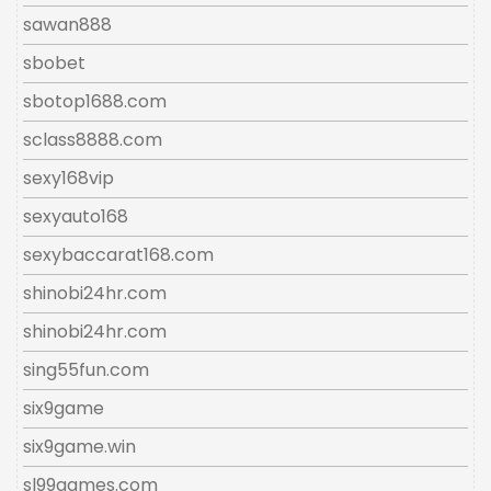
sawan888
sbobet
sbotop1688.com
sclass8888.com
sexy168vip
sexyauto168
sexybaccarat168.com
shinobi24hr.com
shinobi24hr.com
sing55fun.com
six9game
six9game.win
sl99games.com