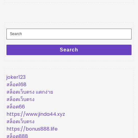
Search
for:
Search
joker123
สล็อต168
สล็อตเว็บตรง แตกง่าย
สล็อตเว็บตรง
สล็อต66
https://www.jinda44.xyz
สล็อตเว็บตรง
https://bonus888.life
สล็อต888