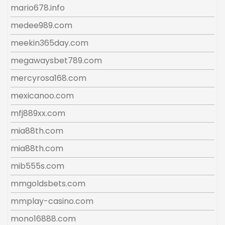
mario678.info
medee989.com
meekin365day.com
megawaysbet789.com
mercyrosa168.com
mexicanoo.com
mfj889xx.com
mia88th.com
mia88th.com
mib555s.com
mmgoldsbets.com
mmplay-casino.com
mono16888.com