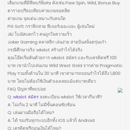
เลือกเกมที่มีฟีพบร์พิเศษ ดังเช่น Free Spin, Wild, Bonus Buy
ตารางเปรียบเทียบค่ายเกมยอดฮิต
ค่ายเกม จุดเด่น เหมาะกับคนใด
PG Soft กราฟิกสวย ฟีเจอร์เยอะแยะ ผู้เล่นใหม่
JILI โบนัสแตกไว คนถูกใจความเร็ว
Joker Gaming คลาสสิก เล่นง่าย สายปั่นสล็อตรุ่นเก๋า
กรณีศึกษาจริง: wkslot สร้างกำไรได้จริง
คุณโอ๊ตเริ่มต้นด้วยการ wkslot สมัคร และรับเครดิตฟรี 100
บาท เขานำไปเล่นเกม Wild West Gold จากค่าย Pragmatic
Play รวมทั้งด้านใน 30 นาที เขาสามารถถอนกำไรได้ถึง 1,800
บาท โดยไม่ต้องใช้เงินตัวเองเลยแม้แต่บาทเดียว
FAQ ปัญหาที่พบบ่อย
Q:
wkslot สมัคร
ลงทะเบียน wkslot ใช้เวลากี่นาที?
A: ไม่เกิน 2 นาที ไม่มีขั้นตอนซับซ้อน
Q: เล่นผ่านมือถือได้ไหม?
A: ได้ รองรับทุกระบบอีกทั้ง iOS แล้วก็ Android
Q: เครดิตฟรีถอนเงินได้ไหม?