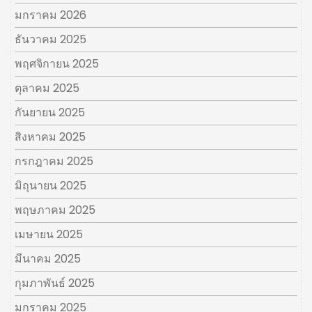
มกราคม 2026
ธันวาคม 2025
พฤศจิกายน 2025
ตุลาคม 2025
กันยายน 2025
สิงหาคม 2025
กรกฎาคม 2025
มิถุนายน 2025
พฤษภาคม 2025
เมษายน 2025
มีนาคม 2025
กุมภาพันธ์ 2025
มกราคม 2025