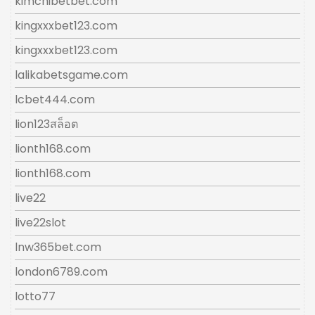
kimchibetbet.com
kingxxxbet123.com
kingxxxbet123.com
lalikabetsgame.com
lcbet444.com
lion123สล็อต
lionth168.com
lionth168.com
live22
live22slot
lnw365bet.com
london6789.com
lotto77