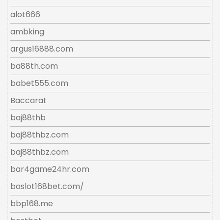
alot666
ambking
argus16888.com
ba88th.com
babet555.com
Baccarat
baj88thb
baj88thbz.com
baj88thbz.com
bar4game24hr.com
baslot168bet.com/
bbp168.me