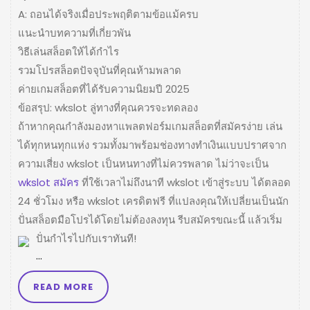
A: ถอนได้จริงเมื่อประพฤติตามข้อแม้ครบ
แนะนำบทความที่เกี่ยวพัน
วิธีเล่นสล็อตให้ได้กำไร
รวมโปรสล็อตปัจจุบันที่คุณห้ามพลาด
ค่ายเกมสล็อตที่ได้รับความนิยมปี 2025
ข้อสรุป: wkslot ลู่ทางที่คุณควรจะทดลอง
ถ้าหากคุณกำลังมองหาแพลตฟอร์มเกมสล็อตที่สมัครง่าย เล่น
ได้ทุกหนทุกแห่ง รวมทั้งมาพร้อมช่องทางทำเงินแบบปราศจาก
ความเสี่ยง wkslot เป็นหนทางที่ไม่ควรพลาด ไม่ว่าจะเป็น
wkslot สมัคร
ที่ใช้เวลาไม่ถึงนาที wkslot เข้าสู่ระบบ ได้ตลอด
24 ชั่วโมง หรือ wkslot เครดิตฟรี ที่แปลงคุณให้เปลี่ยนเป็นนัก
ปั่นสล็อตมือโปรได้โดยไม่ต้องลงทุน รีบสมัครขณะนี้ แล้วเริ่ม
ปั่นกำไรไปกับเราทันที!
…
READ MORE