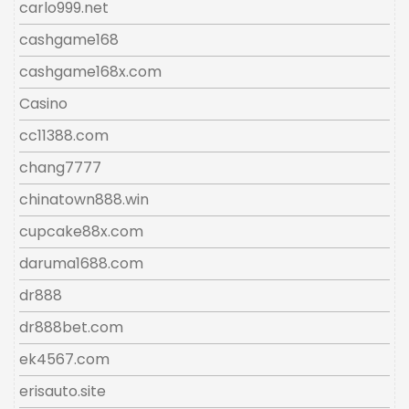
carlo999.net
cashgame168
cashgame168x.com
Casino
cc11388.com
chang7777
chinatown888.win
cupcake88x.com
daruma1688.com
dr888
dr888bet.com
ek4567.com
erisauto.site