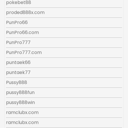
pokebet88
proded888x.com
PunPro66
PunPro66.com
PunPro777
PunPro777.com
puntaek66
puntaek77
Pussy888
pussy888fun
pussy888win
ramclubx.com
ramclubx.com