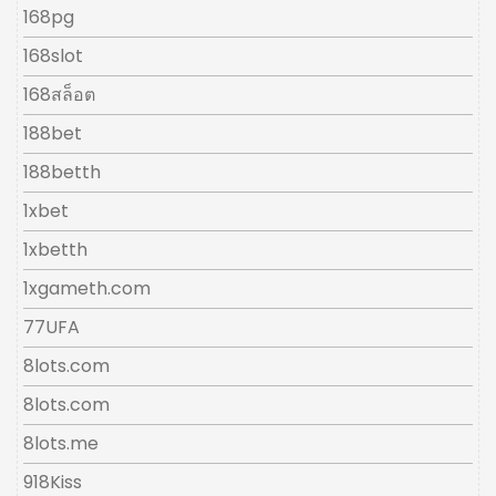
168pg
168slot
168สล็อต
188bet
188betth
1xbet
1xbetth
1xgameth.com
77UFA
8lots.com
8lots.com
8lots.me
918Kiss