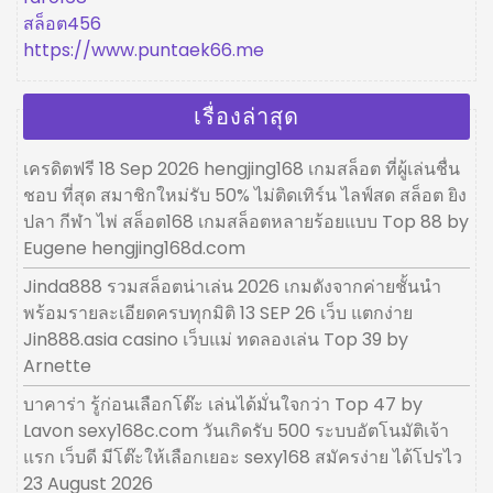
สล็อต456
https://www.puntaek66.me
เรื่องล่าสุด
เครดิตฟรี 18 Sep 2026 hengjing168 เกมสล็อต ที่ผู้เล่นชื่น
ชอบ ที่สุด สมาชิกใหม่รับ 50% ไม่ติดเทิร์น ไลฟ์สด สล็อต ยิง
ปลา กีฬา ไพ่ สล็อต168 เกมสล็อตหลายร้อยแบบ Top 88 by
Eugene hengjing168d.com
Jinda888 รวมสล็อตน่าเล่น 2026 เกมดังจากค่ายชั้นนำ
พร้อมรายละเอียดครบทุกมิติ 13 SEP 26 เว็บ แตกง่าย
Jin888.asia casino เว็บแม่ ทดลองเล่น Top 39 by
Arnette
บาคาร่า รู้ก่อนเลือกโต๊ะ เล่นได้มั่นใจกว่า Top 47 by
Lavon sexy168c.com วันเกิดรับ 500 ระบบอัตโนมัติเจ้า
แรก เว็บดี มีโต๊ะให้เลือกเยอะ sexy168 สมัครง่าย ได้โปรไว
23 August 2026