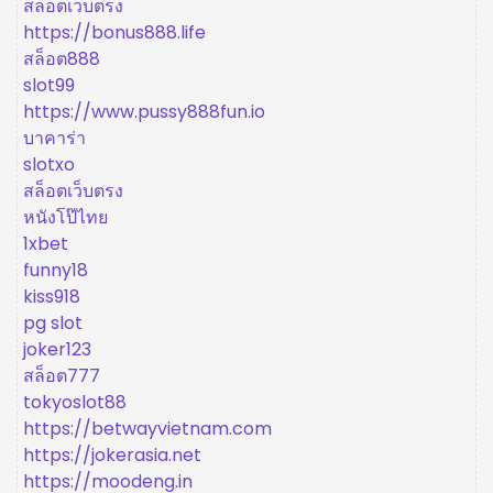
สล็อตเว็บตรง
https://bonus888.life
สล็อต888
slot99
https://www.pussy888fun.io
บาคาร่า
slotxo
สล็อตเว็บตรง
หนังโป๊ไทย
1xbet
funny18
kiss918
pg slot
joker123
สล็อต777
tokyoslot88
https://betwayvietnam.com
https://jokerasia.net
https://moodeng.in