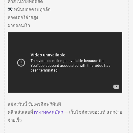
คาสิโนถ่ายทอดสด
พนันบอลครบทุกลีก
ลอตเตอรี่จ่ายสูง
ฝากถอนเร็ว
สมัครวันนี้ รับเครดิตฟรีทันที
คลิกเล่นเลยที่
m4new สมัคร
— เว็บไซต์ตรงของแท้ แตกง่าย
จ่ายเร็ว
…