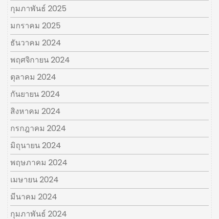
กุมภาพันธ์ 2025
มกราคม 2025
ธันวาคม 2024
พฤศจิกายน 2024
ตุลาคม 2024
กันยายน 2024
สิงหาคม 2024
กรกฎาคม 2024
มิถุนายน 2024
พฤษภาคม 2024
เมษายน 2024
มีนาคม 2024
กุมภาพันธ์ 2024