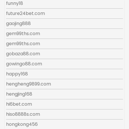
funny18
future24bet.com
gaojing888
gem99ths.com
gem99ths.com
gobaza88.com
gowingo88.com
happy168
hengheng9899.com
hengjing168
hi6bet.com
hiso8888s.com
hongkong456