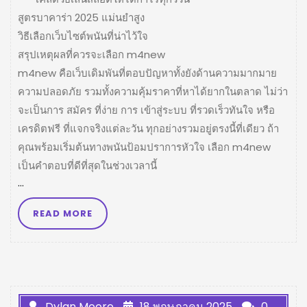
สูตรบาคาร่า 2025 แม่นยำสูง
วิธีเลือกเว็บไซต์พนันที่น่าไว้ใจ
สรุปเหตุผลที่ควรจะเลือก m4new
m4new คือเว็บเดิมพันที่ตอบปัญหาทั้งยังด้านความมากมาย
ความปลอดภัย รวมทั้งความคุ้มราคาที่หาได้ยากในตลาด ไม่ว่า
จะเป็นการ สมัคร ที่ง่าย การ เข้าสู่ระบบ ที่รวดเร็วทันใจ หรือ
เครดิตฟรี ที่แจกจริงแต่ละวัน ทุกอย่างรวมอยู่ตรงนี้ที่เดียว ถ้า
คุณพร้อมเริ่มต้นทางพนันป้อมปราการหัวใจ เลือก m4new
เป็นคำตอบที่ดีที่สุดในช่วงเวลานี้
…
READ MORE
Dylan Moore
18 พฤษภาคม 2025
0