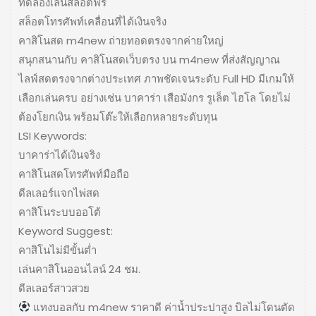
ทดลองเล่นสล็อตฟรี
สล็อตโทรศัพท์เคลื่อนที่ได้เงินจริง
คาสิโนสด m4new ถ่ายทอดตรงจากค่ายใหญ่
สนุกสนานกับ คาสิโนสดเว็บตรง บน m4new ที่ส่งสัญญาณ
ไลฟ์สดตรงจากต่างประเทศ ภาพชัดเจนระดับ Full HD มีเกมให้
เลือกเล่นครบ อย่างเช่น บาคาร่า เสือมังกร รูเล็ต ไฮโล โดยไม่
ต้องโยกเงิน พร้อมโต๊ะให้เลือกหลายระดับทุน
LSI Keywords:
บาคาร่าได้เงินจริง
คาสิโนสดโทรศัพท์มือถือ
ดีลเลอร์แจกไพ่สด
คาสิโนระบบออโต้
Keyword Suggest:
คาสิโนไม่มีขั้นต่ำ
เล่นคาสิโนออนไลน์ 24 ชม.
ดีลเลอร์สาวสวย
แทงบอลกับ m4new ราคาดี ค่าน้ำประปาสูง บิลไม่โดนตัด