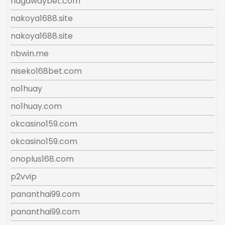
nagawaybet.com
nakoya1688.site
nakoya1688.site
nbwin.me
niseko168bet.com
no1huay
no1huay.com
okcasino159.com
okcasino159.com
onoplus168.com
p2vvip
pananthai99.com
pananthai99.com