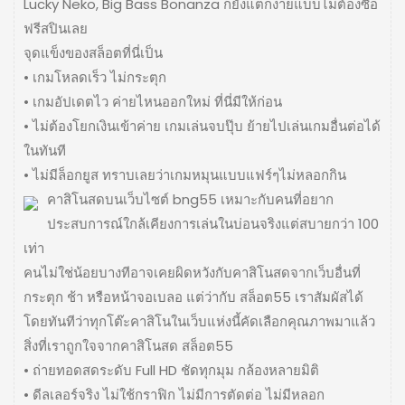
Lucky Neko, Big Bass Bonanza ก็ยังแตกง่ายแบบไม่ต้องซื้อ
ฟรีสปินเลย
จุดแข็งของสล็อตที่นี่เป็น
• เกมโหลดเร็ว ไม่กระตุก
• เกมอัปเดตไว ค่ายไหนออกใหม่ ที่นี่มีให้ก่อน
• ไม่ต้องโยกเงินเข้าค่าย เกมเล่นจบปุ๊บ ย้ายไปเล่นเกมอื่นต่อได้
ในทันที
• ไม่มีล็อกยูส ทราบเลยว่าเกมหมุนแบบแฟร์ๆไม่หลอกกิน
คาสิโนสดบนเว็บไซต์ bng55 เหมาะกับคนที่อยาก
ประสบการณ์ใกล้เคียงการเล่นในบ่อนจริงแต่สบายกว่า 100
เท่า
คนไม่ใช่น้อยบางทีอาจเคยผิดหวังกับคาสิโนสดจากเว็บอื่นที่
กระตุก ช้า หรือหน้าจอเบลอ แต่ว่ากับ สล็อต55 เราสัมผัสได้
โดยทันทีว่าทุกโต๊ะคาสิโนในเว็บแห่งนี้คัดเลือกคุณภาพมาแล้ว
สิ่งที่เราถูกใจจากคาสิโนสด สล็อต55
• ถ่ายทอดสดระดับ Full HD ชัดทุกมุม กล้องหลายมิติ
• ดีลเลอร์จริง ไม่ใช้กราฟิก ไม่มีการตัดต่อ ไม่มีหลอก