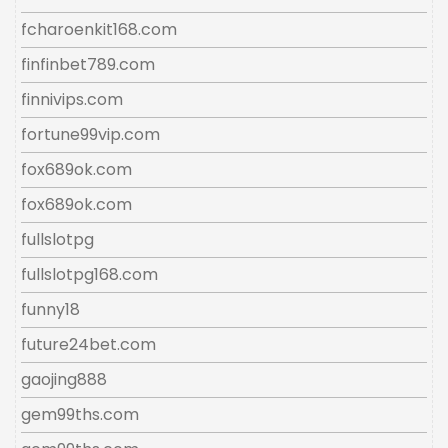
fcharoenkit168.com
finfinbet789.com
finnivips.com
fortune99vip.com
fox689ok.com
fox689ok.com
fullslotpg
fullslotpg168.com
funny18
future24bet.com
gaojing888
gem99ths.com