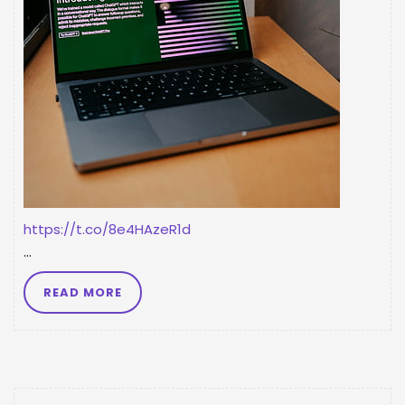
https://t.co/8e4HAzeR1d
…
READ MORE