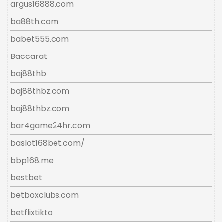
argus16888.com
ba88th.com
babet555.com
Baccarat
baj88thb
baj88thbz.com
baj88thbz.com
bar4game24hr.com
baslot168bet.com/
bbp168.me
bestbet
betboxclubs.com
betflixtikto