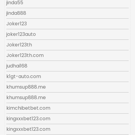
jinda55
jinda888
Joker123
joker123auto
Joker123th
Joker123th.com
judhai168
k1gt-auto.com
khumsup888.me
khumsup888.me
kimchibetbet.com
kingxxxbet123.com
kingxxxbet123.com