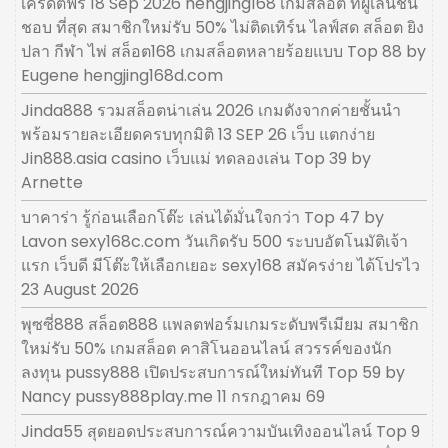
เครดิตฟรี 18 Sep 2026 hengjing168 เกมสล็อต ที่ผู้เล่นชื่น
ชอบ ที่สุด สมาชิกใหม่รับ 50% ไม่ติดเทิร์น ไลฟ์สด สล็อต ยิง
ปลา กีฬา ไพ่ สล็อต168 เกมสล็อตหลายร้อยแบบ Top 88 by
Eugene hengjing168d.com
Jinda888 รวมสล็อตน่าเล่น 2026 เกมดังจากค่ายชั้นนำ
พร้อมรายละเอียดครบทุกมิติ 13 SEP 26 เว็บ แตกง่าย
Jin888.asia casino เว็บแม่ ทดลองเล่น Top 39 by
Arnette
บาคาร่า รู้ก่อนเลือกโต๊ะ เล่นได้มั่นใจกว่า Top 47 by
Lavon sexy168c.com วันเกิดรับ 500 ระบบอัตโนมัติเจ้า
แรก เว็บดี มีโต๊ะให้เลือกเยอะ sexy168 สมัครง่าย ได้โปรไว
23 August 2026
พุซซี่888 สล็อต888 แพลตฟอร์มเกมระดับพรีเมียม สมาชิก
ใหม่รับ 50% เกมสล็อต คาสิโนออนไลน์ สวรรค์ของนัก
ลงทุน pussy888 เปิดประสบการณ์ใหม่ทันที Top 59 by
Nancy pussy888play.me 11 กรกฎาคม 69
Jinda55 สุดยอดประสบการณ์ความบันเทิงออนไลน์ Top 9