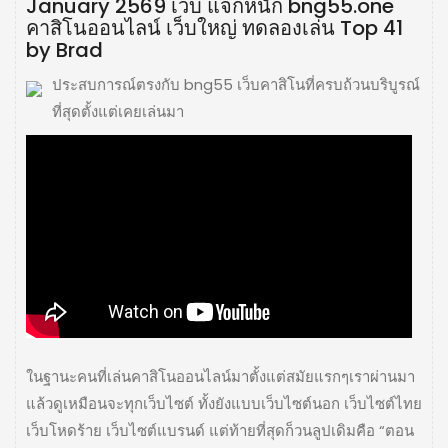
January 2569 เว็บ แจกหนัก bng55.one
คาสิโนออนไลน์ เว็บใหญ่ ทดลองเล่น Top 41
by Brad
ประสบการณ์ตรงกับ bng55 เว็บคาสิโนที่ครบถ้วนบริบูรณ์
ที่สุดตั้งแต่เคยเล่นมา
ในฐานะคนที่เล่นคาสิโนออนไลน์มาตั้งแต่สมัยแรกๆเราผ่านมา
แล้วดูเหมือนจะทุกเว็บไซต์ ทั้งยังแบบเว็บไซต์นอก เว็บไซต์ไทย
เว็บโหดร้าย เว็บไซต์แบรนด์ แต่ท้ายที่สุดก็วนลูปเดิมคือ “ตอน