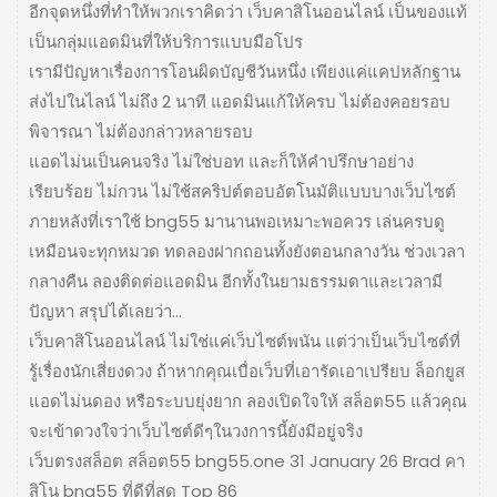
อีกจุดหนึ่งที่ทำให้พวกเราคิดว่า เว็บคาสิโนออนไลน์ เป็นของแท้
เป็นกลุ่มแอดมินที่ให้บริการแบบมือโปร
เรามีปัญหาเรื่องการโอนผิดบัญชีวันหนึ่ง เพียงแค่แคปหลักฐาน
ส่งไปในไลน์ ไม่ถึง 2 นาที แอดมินแก้ให้ครบ ไม่ต้องคอยรอบ
พิจารณา ไม่ต้องกล่าวหลายรอบ
แอดไม่นเป็นคนจริง ไม่ใช่บอท และก็ให้คำปรึกษาอย่าง
เรียบร้อย ไม่กวน ไม่ใช้สคริปต์ตอบอัตโนมัติแบบบางเว็บไซต์
ภายหลังที่เราใช้ bng55 มานานพอเหมาะพอควร เล่นครบดู
เหมือนจะทุกหมวด ทดลองฝากถอนทั้งยังตอนกลางวัน ช่วงเวลา
กลางคืน ลองติดต่อแอดมิน อีกทั้งในยามธรรมดาและเวลามี
ปัญหา สรุปได้เลยว่า…
เว็บคาสิโนออนไลน์ ไม่ใช่แค่เว็บไซต์พนัน แต่ว่าเป็นเว็บไซต์ที่
รู้เรื่องนักเสี่ยงดวง ถ้าหากคุณเบื่อเว็บที่เอารัดเอาเปรียบ ล็อกยูส
แอดไม่นดอง หรือระบบยุ่งยาก ลองเปิดใจให้ สล็อต55 แล้วคุณ
จะเข้าดวงใจว่าเว็บไซต์ดีๆในวงการนี้ยังมีอยู่จริง
เว็บตรงสล็อต สล็อต55 bng55.one 31 January 26 Brad คา
สิโน bng55 ที่ดีที่สุด Top 86