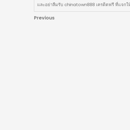
และอย่าลืมรับ chinatown888 เครดิตฟรี ที่แจกให้
แนะแนว
Previous
Previous
Post
เรื่อง