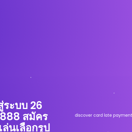
ู่ระบบ 26
888 สมัคร
discover card late payment
ล่นเลือกรูป