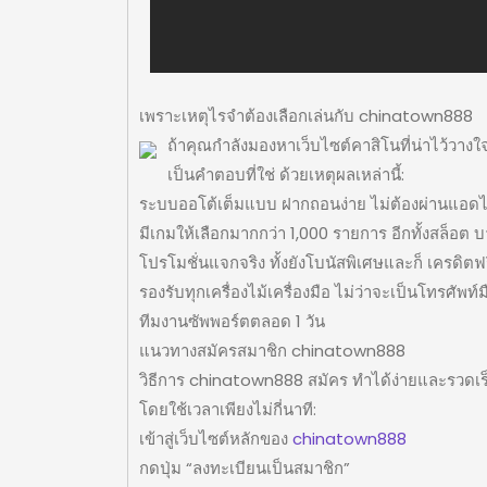
เพราะเหตุไรจำต้องเลือกเล่นกับ chinatown888
ถ้าคุณกำลังมองหาเว็บไซต์คาสิโนที่น่าไว้วา
เป็นคำตอบที่ใช่ ด้วยเหตุผลเหล่านี้:
ระบบออโต้เต็มแบบ ฝากถอนง่าย ไม่ต้องผ่านแอดไ
มีเกมให้เลือกมากกว่า 1,000 รายการ อีกทั้งสล็อต 
โปรโมชั่นแจกจริง ทั้งยังโบนัสพิเศษและก็ เครดิตฟ
รองรับทุกเครื่องไม้เครื่องมือ ไม่ว่าจะเป็นโทรศัพท
ทีมงานซัพพอร์ตตลอด 1 วัน
แนวทางสมัครสมาชิก chinatown888
วิธีการ chinatown888 สมัคร ทำได้ง่ายและรวดเร
โดยใช้เวลาเพียงไม่กี่นาที:
เข้าสู่เว็บไซต์หลักของ
chinatown888
กดปุ่ม “ลงทะเบียนเป็นสมาชิก”