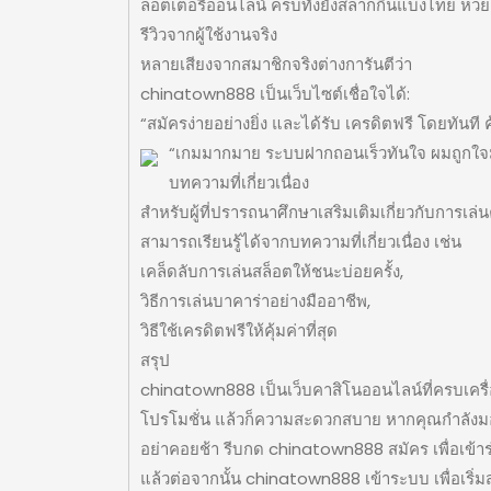
ลอตเตอรี่ออนไลน์ ครบทั้งยังสลากกินแบ่งไทย หวย
รีวิวจากผู้ใช้งานจริง
หลายเสียงจากสมาชิกจริงต่างการันตีว่า
chinatown888 เป็นเว็บไซต์เชื่อใจได้:
“สมัครง่ายอย่างยิ่ง และได้รับ เครดิตฟรี โดยทันที 
“เกมมากมาย ระบบฝากถอนเร็วทันใจ ผมถูกใ
บทความที่เกี่ยวเนื่อง
สำหรับผู้ที่ปรารถนาศึกษาเสริมเติมเกี่ยวกับการเล่
สามารถเรียนรู้ได้จากบทความที่เกี่ยวเนื่อง เช่น
เคล็ดลับการเล่นสล็อตให้ชนะบ่อยครั้ง,
วิธีการเล่นบาคาร่าอย่างมืออาชีพ,
วิธีใช้เครดิตฟรีให้คุ้มค่าที่สุด
สรุป
chinatown888 เป็นเว็บคาสิโนออนไลน์ที่ครบเครื
โปรโมชั่น แล้วก็ความสะดวกสบาย หากคุณกำลังมอง
อย่าคอยช้า รีบกด chinatown888 สมัคร เพื่อเข้าร
แล้วต่อจากนั้น chinatown888 เข้าระบบ เพื่อเริ่ม