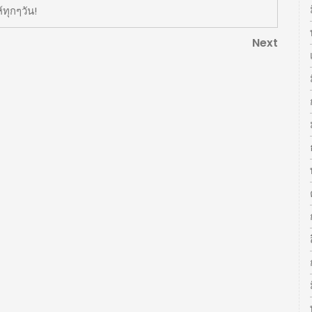
ทุกๆวัน!
Next
Next
Post