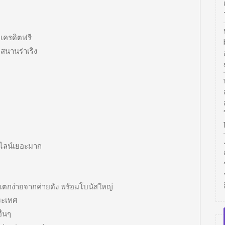
เครดิตฟรี
สนานร่าเริง
นไลน์เยอะมาก
ตกง่ายจากค่ายดัง พร้อมโบนัสใหญ่
ระเทศ
่นๆ