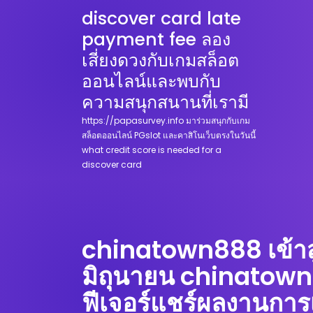
Skip
discover card late
to
payment fee ลอง
content
เสี่ยงดวงกับเกมสล็อต
ออนไลน์และพบกับ
ความสนุกสนานที่เรามี
https://papasurvey.info มาร่วมสนุกกับเกม
สล็อตออนไลน์ PGslot และคาสิโนเว็บตรงในวันนี้
what credit score is needed for a
discover card
chinatown888 เข้าส
มิถุนายน chinatown
ฟีเจอร์แชร์ผลงานการเ