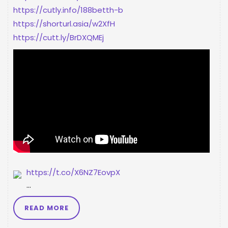
https://cutly.info/188betth-b
https://shorturl.asia/w2XfH
https://cutt.ly/BrDXQMEj
https://t.co/X6NZ7EovpX
…
READ MORE