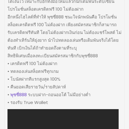
ได้เงินไว เหมาะกับอีกทั้งมือใหม่แล้วก็นักเดิมพันระดับเซียน
โปรโมชั่นสล็อตเครดิตฟรี 100 ไม่ต้องฝาก
อีกหนึ่งไฮไลต์ที่ทำให้ พุซซี่888 ชนะใจนักพนันคือ โปรโมชั่น
สล็อตเครดิตฟรี 100 ไม่ต้องฝาก เพียงสมัครสมาชิกก็สามารถ
รับเครดิตฟรีทันที โดยไม่ต้องฝากเงินก่อน ไม่ต้องแชร์โพสต์ ไม่
ต้องทำเทิร์นให้ยุ่งยาก นำไปทดลองเล่นหรือเดิมพันจริงได้โดย
ทันที เบิกเงินได้ถ้าทำยอดถึงตามที่ระบุ
สิทธิพิเศษเมื่อลงทะเบียนสมัครสมาชิกกับพุซซี่888
• เครดิตฟรี 100 ไม่ต้องฝาก
• ทดลองเล่นสล็อตฟรีทุกเกม
• โบนัสฝากทีแรกสูงสุด 100%
• คืนยอดเสียรายวัน/รายสัปดาห์
•
พุซซี่888
ระบบฝาก-ถอนออโต้ ไม่มีอย่างต่ำ
• รองรับ True Wallet