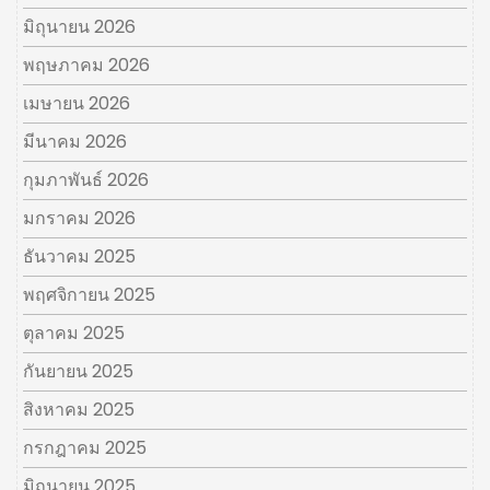
มิถุนายน 2026
พฤษภาคม 2026
เมษายน 2026
มีนาคม 2026
กุมภาพันธ์ 2026
มกราคม 2026
ธันวาคม 2025
พฤศจิกายน 2025
ตุลาคม 2025
กันยายน 2025
สิงหาคม 2025
กรกฎาคม 2025
มิถุนายน 2025