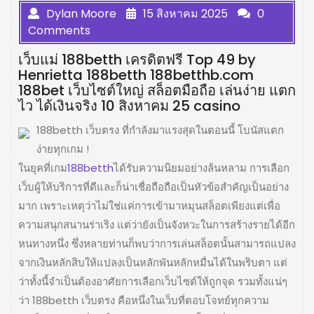
Dylan Moore
15 สิงหาคม 2025
0
Comments
เว็บแม่ 188betth เครดิตฟรี Top 49 by
Henrietta 188betth 188betthb.com
188bet เว็บไซต์ใหญ่ สล็อตมือถือ เล่นง่าย แตก
ไว ได้เงินจริง 10 สิงหาคม 25 casino
188betth เว็บตรง ที่กำลังมาแรงสุดในตอนนี้ โบนัสแตก
ง่ายทุกเกม !
ในยุคที่เกม
188betth
ได้รับความนิยมอย่างล้นหลาม การเลือก
เว็บผู้ให้บริการที่ดีและก็น่าเชื่อถือถือเป็นหัวข้อสำคัญเป็นอย่าง
มาก เพราะเหตุว่าไม่ใช่แค่การเข้ามาหมุนสล็อตเพียงแต่เพื่อ
ความสนุกสนานร่าเริง แต่ว่ายังเป็นจังหวะในการสร้างรายได้อีก
หนทางหนึ่ง ซึ่งหลายท่านก็พบว่าการเล่นสล็อตนั้นสามารถแปลง
จากเงินหลักสิบให้แปลงเป็นหลักพันหลักหมื่นได้ในพริบตา แต่
ว่าทั้งนี้จำเป็นต้องอาศัยการเลือกเว็บไซต์ให้ถูกจุด รวมทั้งแน่ๆ
ว่า 188betth เว็บตรง คือหนึ่งในเว็บที่ตอบโจทย์ทุกความ