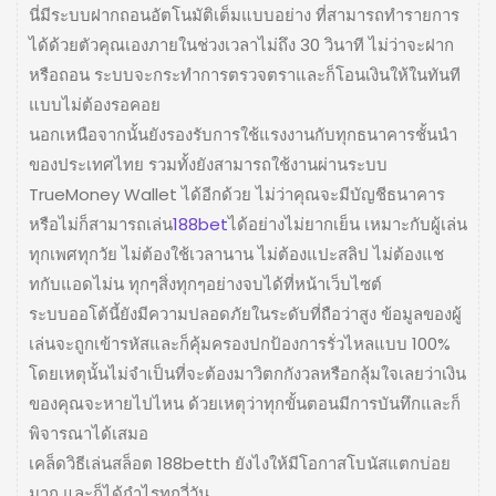
นี่มีระบบฝากถอนอัตโนมัติเต็มแบบอย่าง ที่สามารถทำรายการ
ได้ด้วยตัวคุณเองภายในช่วงเวลาไม่ถึง 30 วินาที ไม่ว่าจะฝาก
หรือถอน ระบบจะกระทำการตรวจตราและก็โอนเงินให้ในทันที
แบบไม่ต้องรอคอย
นอกเหนือจากนั้นยังรองรับการใช้แรงงานกับทุกธนาคารชั้นนำ
ของประเทศไทย รวมทั้งยังสามารถใช้งานผ่านระบบ
TrueMoney Wallet ได้อีกด้วย ไม่ว่าคุณจะมีบัญชีธนาคาร
หรือไม่ก็สามารถเล่น
188bet
ได้อย่างไม่ยากเย็น เหมาะกับผู้เล่น
ทุกเพศทุกวัย ไม่ต้องใช้เวลานาน ไม่ต้องแปะสลิป ไม่ต้องแช
ทกับแอดไม่น ทุกๆสิ่งทุกๆอย่างจบได้ที่หน้าเว็บไซต์
ระบบออโต้นี้ยังมีความปลอดภัยในระดับที่ถือว่าสูง ข้อมูลของผู้
เล่นจะถูกเข้ารหัสและก็คุ้มครองปกป้องการรั่วไหลแบบ 100%
โดยเหตุนั้นไม่จำเป็นที่จะต้องมาวิตกกังวลหรือกลุ้มใจเลยว่าเงิน
ของคุณจะหายไปไหน ด้วยเหตุว่าทุกขั้นตอนมีการบันทึกและก็
พิจารณาได้เสมอ
เคล็ดวิธีเล่นสล็อต 188betth ยังไงให้มีโอกาสโบนัสแตกบ่อย
มาก และก็ได้กำไรทุกวี่วัน