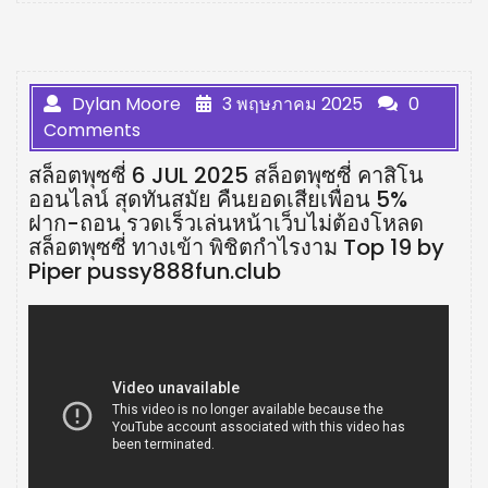
Dylan Moore
3 พฤษภาคม 2025
0
Comments
สล็อตพุซซี่ 6 JUL 2025 สล็อตพุซซี่ คาสิโน
ออนไลน์ สุดทันสมัย คืนยอดเสียเพื่อน 5%
ฝาก-ถอน รวดเร็วเล่นหน้าเว็บไม่ต้องโหลด
สล็อตพุซซี่ ทางเข้า พิชิตกำไรงาม Top 19 by
Piper pussy888fun.club