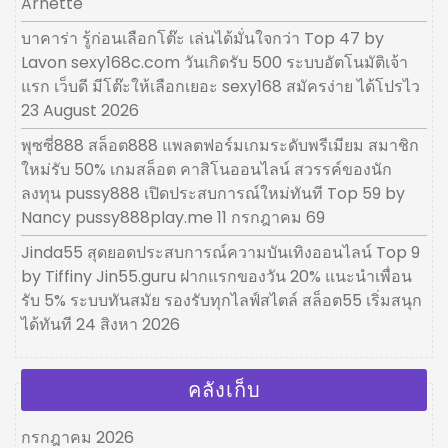
Arnette
บาคาร่า รู้ก่อนเลือกโต๊ะ เล่นได้มั่นใจกว่า Top 47 by
Lavon sexy168c.com วันเกิดรับ 500 ระบบอัตโนมัติเจ้า
แรก เว็บดี มีโต๊ะให้เลือกเยอะ sexy168 สมัครง่าย ได้โปรไว
23 August 2026
พุซซี่888 สล็อต888 แพลตฟอร์มเกมระดับพรีเมียม สมาชิก
ใหม่รับ 50% เกมสล็อต คาสิโนออนไลน์ สวรรค์ของนัก
ลงทุน pussy888 เปิดประสบการณ์ใหม่ทันที Top 59 by
Nancy pussy888play.me 11 กรกฎาคม 69
Jinda55 สุดยอดประสบการณ์ความบันเทิงออนไลน์ Top 9
by Tiffiny Jin55.guru ฝากแรกของวัน 20% แนะนำเพื่อน
รับ 5% ระบบทันสมัย รองรับทุกไลฟ์สไตล์ สล็อต55 เริ่มสนุก
ได้ทันที 24 สิงหา 2026
คลังเก็บ
กรกฎาคม 2026