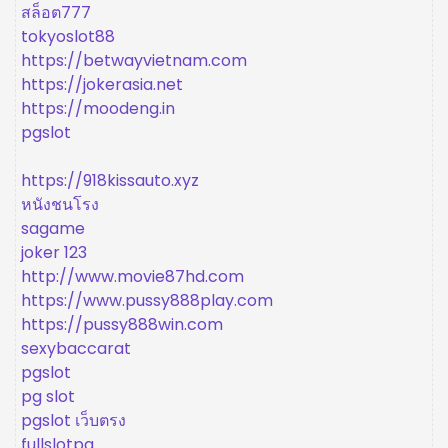
สล็อต777
tokyoslot88
https://betwayvietnam.com
https://jokerasia.net
https://moodeng.in
pgslot
https://918kissauto.xyz
หนังชนโรง
sagame
joker 123
http://www.movie87hd.com
https://www.pussy888play.com
https://pussy888win.com
sexybaccarat
pgslot
pg slot
pgslot เว็บตรง
fullslotpg