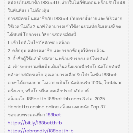
สมัครเป็นสมาชิก 188betth ง่ายในไม่กี่ขั้นตอน พร้อมรับโบนัส
ในทันทีแบบไม่ต้องลุ้น
การสมัครเป็นสมาชิกกับ 188bet เว็บตรงนั้นง่ายและก็เร็วมาก
ใช้เวลาไม่ถึง 2 นาที ก็สามารถเข้าใช้งานรวมทั้งเริ่มเล่นสล็อต
ได้ทันที โดยกรรมวิธีการสมัครมีดังนี้
1. เข้าไปที่เว็บไซต์หลักของ สล็อต
2. คลิกปุ่ม สมัครสมาชิก และกรอกข้อมูลให้ครบถ้วน
3. ตั้งชื่อผู้ใช้แล้วก็รหัสผ่าน พร้อมรับรองเบอร์โทรศัพท์
4. เข้าระบบรวมทั้งเพิ่มเติมเงินครั้งแรกเพื่อรับโบนัสโดยทันที
หลังจากสมัครเสร็จ คุณสามารถเลือกรับโปรโมชั่น 188bet
ต่างๆได้ตามอยาก ไม่ว่าจะเป็นโบนัสต้อนรับ 100%, โบนัสฝาก
ครั้งแรก, หรือโปรคืนยอดเสียประจำสัปดาห์
สล็อตเว็บ 188betth 188betthb.com 3 ส.ค. 2025
Henrietta casino online สล็อต แตกหนัก Top 37
ขอขอบพระคุณที่มา
188bet
https://bit.ly/188betth-b
https://rebrand.ly/188betth-b