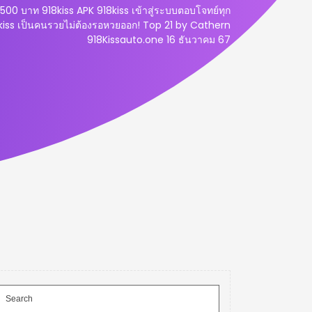
 500 บาท 918kiss APK 918kiss เข้าสู่ระบบตอบโจทย์ทุก
kiss เป็นคนรวยไม่ต้องรอหวยออก! Top 21 by Cathern
918Kissauto.one 16 ธันวาคม 67
Search
for: