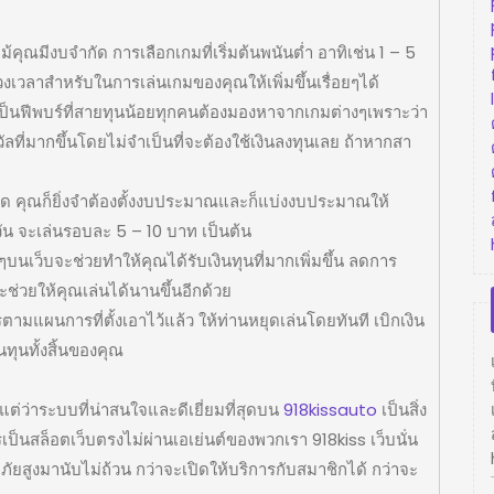
แม้คุณมีงบจำกัด การเลือกเกมที่เริ่มต้นพนันต่ำ อาทิเช่น 1 – 5
งเวลาสำหรับในการเล่นเกมของคุณให้เพิ่มขึ้นเรื่อยๆได้
ปินเป็นฟีพบร์ที่สายทุนน้อยทุกคนต้องมองหาจากเกมต่างๆเพราะว่า
ลที่มากขึ้นโดยไม่จำเป็นที่จะต้องใช้เงินลงทุนเลย ถ้าหากสา
กัด คุณก็ยิ่งจำต้องตั้งงบประมาณและก็แบ่งงบประมาณให้
ัน จะเล่นรอบละ 5 – 10 บาท เป็นต้น
ๆบนเว็บจะช่วยทำให้คุณได้รับเงินทุนที่มากเพิ่มขึ้น ลดการ
ะช่วยให้คุณเล่นได้นานขึ้นอีกด้วย
ตามแผนการที่ตั้งเอาไว้แล้ว ให้ท่านหยุดเล่นโดยทันที เบิกเงิน
นทุนทั้งสิ้นของคุณ
่ว่าระบบที่น่าสนใจและดีเยี่ยมที่สุดบน
918kissauto
เป็นสิ่ง
ารเป็นสล็อตเว็บตรงไม่ผ่านเอเย่นต์ของพวกเรา 918kiss เว็บนั่น
ยสูงมานับไม่ถ้วน กว่าจะเปิดให้บริการกับสมาชิกได้ กว่าจะ