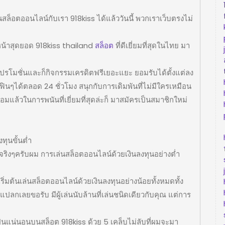
ตออนไลน์กับเรา 918kiss ได้แล้ววันนี้ พวกเราเว็บตรงไม่
หน้าสุดยอด 918kiss thailand
สล็อต
ที่ดีเยี่ยมที่สุดในไทย มา
โปรโมชั่นและก็กิจกรรมเครดิตฟรีเยอะแยะ ยอมรับได้ตั้งแต่ลง
ินๆได้ตลอด 24 ชั่วโมง สนุกกับการเดิมพันที่ไม่มีใครเหมือน
มแล้วในการพนันที่เยี่ยมที่สุดล่ะก็ มาสมัครเป็นสมาชิกใหม่
ทุนขั้นต่ำ
ับจริงๆครับผม การเล่นสล็อตออนไลน์ด้วยเงินลงทุนอย่างต่ำ
ะเริ่มต้นเล่นสล็อตออนไลน์ด้วยเงินลงทุนอย่างน้อยทั้งหมดทั้ง
องแปลกเลยขอรับ มีผู้เล่นนับล้านที่เล่นชนิดเดียวกับคุณ แต่การ
็นแน่นอนบนสล็อต 918kiss ด้วย 5 เคล็บไม่ลับที่ผมจะมา