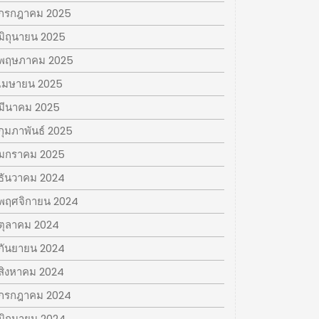
กรกฎาคม 2025
มิถุนายน 2025
พฤษภาคม 2025
เมษายน 2025
มีนาคม 2025
กุมภาพันธ์ 2025
มกราคม 2025
ธันวาคม 2024
พฤศจิกายน 2024
ตุลาคม 2024
กันยายน 2024
สิงหาคม 2024
กรกฎาคม 2024
มิถุนายน 2024