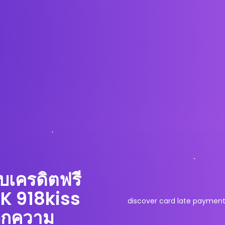
บเครดิตฟรี
K 918kiss
discover card late payment
ทุกความ