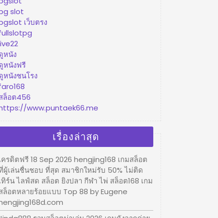
pgslot
pg slot
pgslot เว็บตรง
fullslotpg
live22
ดูหนัง
ดูหนังฟรี
ดูหนังชนโรง
faro168
สล็อต456
https://www.puntaek66.me
เรื่องล่าสุด
เครดิตฟรี 18 Sep 2026 hengjing168 เกมสล็อต
ที่ผู้เล่นชื่นชอบ ที่สุด สมาชิกใหม่รับ 50% ไม่ติด
เทิร์น ไลฟ์สด สล็อต ยิงปลา กีฬา ไพ่ สล็อต168 เกม
สล็อตหลายร้อยแบบ Top 88 by Eugene
hengjing168d.com