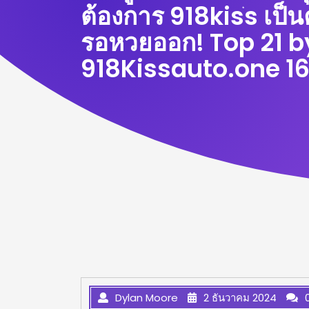
ต้องการ 918kiss เป็
รอหวยออก! Top 21 
918Kissauto.one 16
Dylan Moore
2 ธันวาคม 2024