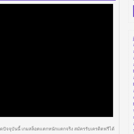
ดปัจจุบันนี้ เกมสล็อตแตกหนักแตกจริง สมัครรับเครดิตฟรีได้