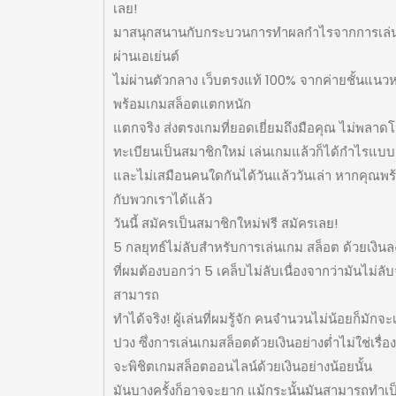
เลย!
มาสนุกสนานกับกระบวนการทำผลกำไรจากการเล่นสล็อ
ผ่านเอเย่นต์
ไม่ผ่านตัวกลาง เว็บตรงแท้ 100% จากค่ายชั้นแนว
พร้อมเกมสล็อตแตกหนัก
แตกจริง ส่งตรงเกมที่ยอดเยี่ยมถึงมือคุณ ไม่พลาด
ทะเบียนเป็นสมาชิกใหม่ เล่นเกมแล้วก็ได้กำไรแบบฟ
และไม่เสมือนคนใดกันได้วันแล้ววันเล่า หากคุณพร้อ
กับพวกเราได้แล้ว
วันนี้ สมัครเป็นสมาชิกใหม่ฟรี สมัครเลย!
5 กลยุทธ์ไม่ลับสำหรับการเล่นเกม สล็อต ด้วยเงินลง
ที่ผมต้องบอกว่า 5 เคล็บไม่ลับเนื่องจากว่ามันไม่ล
สามารถ
ทำได้จริง! ผู้เล่นที่ผมรู้จัก คนจำนวนไม่น้อยก็มักจ
ปวง ซึ่งการเล่นเกมสล็อตด้วยเงินอย่างต่ำไม่ใช่เรื่
จะพิชิตเกมสล็อตออนไลน์ด้วยเงินอย่างน้อยนั้น
มันบางครั้งก็อาจจะยาก แม้กระนั้นมันสามารถทำเป