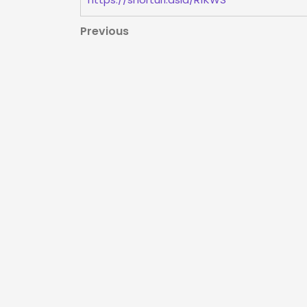
แนะแนว
Previous
Previous
Post
เรื่อง