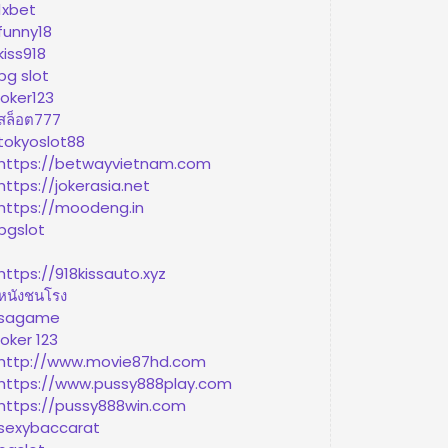
1xbet
funny18
kiss918
pg slot
joker123
สล็อต777
tokyoslot88
https://betwayvietnam.com
https://jokerasia.net
https://moodeng.in
pgslot
https://918kissauto.xyz
หนังชนโรง
sagame
joker 123
http://www.movie87hd.com
https://www.pussy888play.com
https://pussy888win.com
sexybaccarat