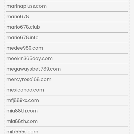
marinapluss.com
mario678
mario678.club
mario678.info
medee989.com
meekin365day.com
megawaysbet789.com
mercyrosa168.com
mexicanoo.com
mfj889xx.com
mia88th.com
mia88th.com
mib555s.com