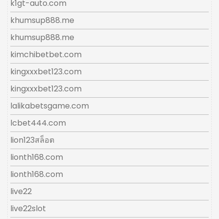
k1gt-auto.com
khumsup888.me
khumsup888.me
kimchibetbet.com
kingxxxbet123.com
kingxxxbet123.com
lalikabetsgame.com
lcbet444.com
lion123สล็อต
lionth168.com
lionth168.com
live22
live22slot