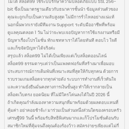
ไม่ได้ สล็อต99 ใช้ระบบรักษาความปลอดภัยแบบ SSL 256-
bit ซึ่งเป็นมาตรฐานเดียวกับธนาคารชั้นนำ ข้อมูลส่วนตัวของ
คุณจะถูกเก็บเป็นความลับสูงสุด ไม่มีการรั่วไหลอย่างแน่แท้
นอกนั้นพวกเรายังมีทีมงาน Support ระดับมืออาชีพที่พร้อม
ดูแลคุณตลอด 1 วัน ไม่ว่าจะพบเจอปัญหาการใช้แรงงานหรือมี
ปัญหาเรื่องโปรโมชั่น ทักแชทหาเราได้โดยทันที ตอบไว ใจดี
และก็ขจัดปัญหาได้จริงค่ะ
สรุปแล้ว สล็อต99 ไม่ได้เป็นเพียงแต่เว็บสล็อตออนไลน์
สล็อต99 ธรรมดาๆแต่ว่าเป็นแพลตฟอร์มที่สร้างมาเพื่อมอบ
ประสบการณ์การเดิมพันที่เหมาะสมที่สุดให้กับทุกคน ด้วยการ
รวบรวมเกมสล็อตจากทุกค่ายดัง ระบบการทำงานที่เร็วทันใจ
และความยั่งยืนมั่นคงทางการเงินขั้นสูง ทำให้เรากลายเป็น
สล็อตเว็บตรง ยอดนิยม ที่ไม่มีใครโค่นลงได้ในปี 2026 นี้
ถ้าเกิดคุณกำลังมองหาความสนุกที่มาพร้อมด้วยผลตอบแทนที่
คุ้มค่า อย่าคอยช้าจ้ะ! มาร่วมเป็นส่วนหนึ่งส่วนใดของครอบครัว
เศรษฐี99 วันนี้ พร้อมรับสิทธิพิเศษมากและก็โปรโมชั่นต้อนรับ
สมาชิกใหม่ที่คุ้มจนถึงคุณต้องร้องว้าว สมัครง่ายๆเพียงแต่ไม่กี่