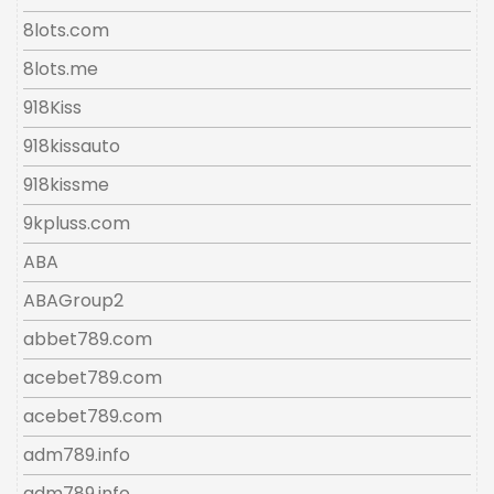
8lots.com
8lots.me
918Kiss
918kissauto
918kissme
9kpluss.com
ABA
ABAGroup2
abbet789.com
acebet789.com
acebet789.com
adm789.info
adm789.info