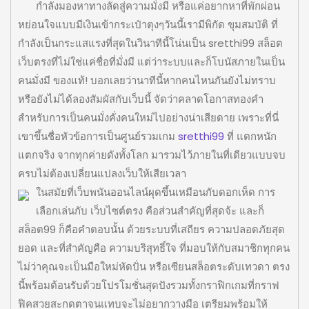
กำลังมองหาทางลัดสู่ความมั่งมี หรือแค่อยากหาที่พักผ่อน
หย่อนใจแบบมีเงินเข้ากระเป๋าตุงๆวันนี้เรามีพิกัด ขุมสมบัติ ที่
กำลังเป็นกระแสแรงที่สุดในวินาทีนี้โน่นเป็น sretthi99 สล็อต
เว็บตรงที่ไม่ใช่แค่ชื่อที่มั่งมี แต่ว่าระบบและก็โบนัสภายในเป็น
คนมั่งมี ของแท้! บอกเลยว่านาทีนี้หากคนไหนกันยังไม่ทราบ
หรือยังไม่ได้ลองสัมผัสกับเว็บนี้ จัดว่าคลาดโอกาสทองคำ
สำหรับการเป็นคนมั่งคั่งคนใหม่ไปอย่างน่าเสียดาย เพราะที่นี่
เขาขึ้นชื่อหัวข้อการเป็นศูนย์รวมเกม
sretthi99
ที่ แตกหนัก
แตกจริง จากทุกค่ายดังทั้งโลก มารวมไว้ภายในที่เดียวแบบจบ
ครบไม่ต้องเปลี่ยนแปลงเว็บให้เสียเวลา
ในสมัยที่เว็บพนันออนไลน์ผุดขึ้นเหมือนกับดอกเห็ด การ
เลือกเล่นกับ เว็บไซต์ตรง คือส่วนสำคัญที่สุดจ้ะ และก็
สล็อต99 ก็คือคำตอบนั้น ด้วยระบบที่เสถียร ความปลอดภัยสุด
ยอด และที่สำคัญคือ ความบริสุทธิ์ใจ ที่มอบให้กับสมาชิกทุกคน
ไม่ว่าคุณจะเป็นมือใหม่หัดปั่น หรือเซียนสล็อตระดับเทวดา ตรง
นี้พร้อมต้อนรับด้วยโปรโมชั่นสุดปังรวมทั้งกราฟิกเกมที่กราฟ
ฟิคสวยสะกดตาจนแทบจะไม่อยากวางมือ เตรียมพร้อมให้