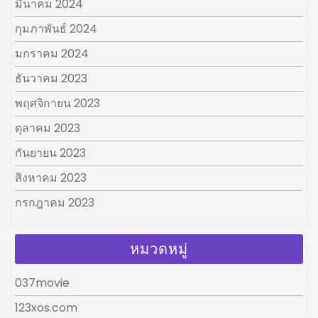
มีนาคม 2024
กุมภาพันธ์ 2024
มกราคม 2024
ธันวาคม 2023
พฤศจิกายน 2023
ตุลาคม 2023
กันยายน 2023
สิงหาคม 2023
กรกฎาคม 2023
หมวดหมู่
037movie
123xos.com