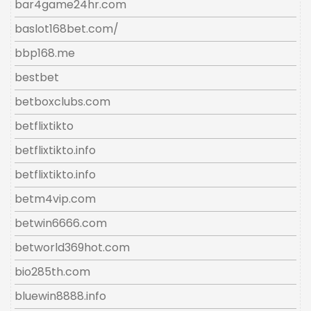
bar4game24hr.com
baslot168bet.com/
bbp168.me
bestbet
betboxclubs.com
betflixtikto
betflixtikto.info
betflixtikto.info
betm4vip.com
betwin6666.com
betworld369hot.com
bio285th.com
bluewin8888.info