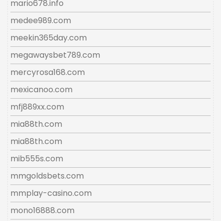
mario678.info
medee989.com
meekin365day.com
megawaysbet789.com
mercyrosa168.com
mexicanoo.com
mfj889xx.com
mia88th.com
mia88th.com
mib555s.com
mmgoldsbets.com
mmplay-casino.com
mono16888.com