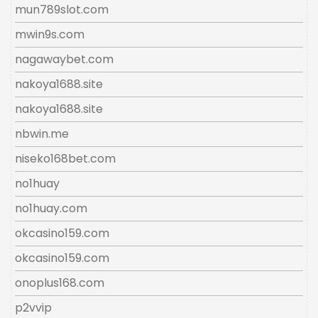
mun789slot.com
mwin9s.com
nagawaybet.com
nakoya1688.site
nakoya1688.site
nbwin.me
niseko168bet.com
no1huay
no1huay.com
okcasino159.com
okcasino159.com
onoplus168.com
p2vvip