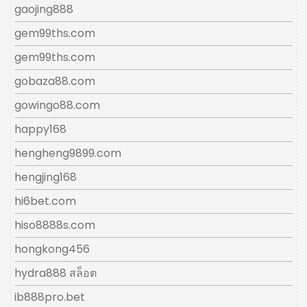
gaojing888
gem99ths.com
gem99ths.com
gobaza88.com
gowingo88.com
happy168
hengheng9899.com
hengjing168
hi6bet.com
hiso8888s.com
hongkong456
hydra888 สล็อต
ib888pro.bet