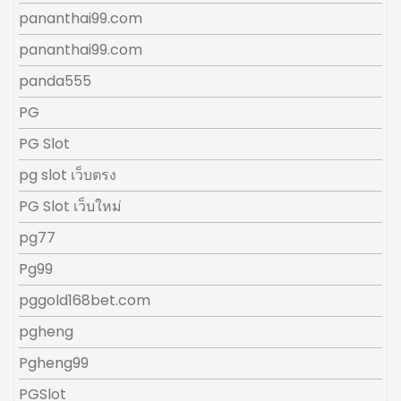
pananthai99.com
pananthai99.com
panda555
PG
PG Slot
pg slot เว็บตรง
PG Slot เว็บใหม่
pg77
Pg99
pggold168bet.com
pgheng
Pgheng99
PGSlot