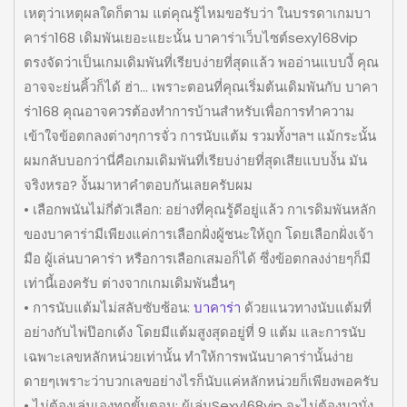
เหตุว่าเหตุผลใดก็ตาม แต่คุณรู้ไหมขอรับว่า ในบรรดาเกมบา
คาร่า168 เดิมพันเยอะแยะนั้น บาคาร่าเว็บไซต์sexy168vip
ตรงจัดว่าเป็นเกมเดิมพันที่เรียบง่ายที่สุดแล้ว พออ่านแบบงี้ คุณ
อาจจะย่นคิ้วก็ได้ ฮ่า… เพราะตอนที่คุณเริ่มต้นเดิมพันกับ บาคา
ร่า168 คุณอาจควรต้องทำการบ้านสำหรับเพื่อการทำความ
เข้าใจข้อตกลงต่างๆการจั่ว การนับแต้ม รวมทั้งฯลฯ แม้กระนั้น
ผมกลับบอกว่านี่คือเกมเดิมพันที่เรียบง่ายที่สุดเสียแบบงั้น มัน
จริงหรอ? งั้นมาหาคำตอบกันเลยครับผม
• เลือกพนันไม่กี่ตัวเลือก: อย่างที่คุณรู้ดีอยู่แล้ว กาเรดิมพันหลัก
ของบาคาร่ามีเพียงแค่การเลือกฝั่งผู้ชนะให้ถูก โดยเลือกฝั่งเจ้า
มือ ผู้เล่นบาคาร่า หรือการเลือกเสมอก็ได้ ซึ่งข้อตกลงง่ายๆก็มี
เท่านี้เองครับ ต่างจากเกมเดิมพันอื่นๆ
• การนับแต้มไม่สลับซับซ้อน:
บาคาร่า
ด้วยแนวทางนับแต้มที่
อย่างกับไพ่ป๊อกเด้ง โดยมีแต้มสูงสุดอยู่ที่ 9 แต้ม และการนับ
เฉพาะเลขหลักหน่วยเท่านั้น ทำให้การพนันบาคาร่านั้นง่าย
ดายๆเพราะว่าบวกเลขอย่างไรก็นับแค่หลักหน่วยก็เพียงพอครับ
• ไม่ต้องเล่นเองทุกขั้นตอน: ผู้เล่นSexy168vip จะไม่ต้องมานั่ง