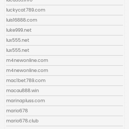
luckycat789.com
luis16888.com
luke999.net
lux555.net
lux555.net
m4newonline.com
m4newonline.com
mac1bet789.com
macau888.win
marinapluss.com
mario678
mario678.club