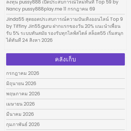
ลงทุน pussy888 เปิดประสบการณ์ใหม่ทันที Top 59 by
Nancy pussy888play.me 11 กรกฎาคม 69
Jinda55 สุดยอดประสบการณ์ความบันเทิงออนไลน์ Top 9
by Tiffiny Jin55.guru ฝากแรกของวัน 20% แนะนำเพื่อน
รับ 5% ระบบทันสมัย รองรับทุกไลฟ์สไตล์ สล็อต55 เริ่มสนุก
ได้ทันที 24 สิงหา 2026
คลังเก็บ
กรกฎาคม 2026
มิถุนายน 2026
พฤษภาคม 2026
เมษายน 2026
มีนาคม 2026
กุมภาพันธ์ 2026