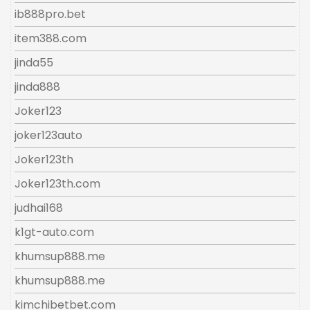
ib888pro.bet
item388.com
jinda55
jinda888
Joker123
joker123auto
Joker123th
Joker123th.com
judhai168
k1gt-auto.com
khumsup888.me
khumsup888.me
kimchibetbet.com