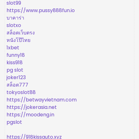
slot99
https://www.pussy888fun.io
บาคาร่า
slotxo
สล็อตเว็บตรง
หนังโป๊ไทย
1xbet
funny18
kiss918
pg slot
joker123
สล็อต777
tokyoslot88
https://betwayvietnam.com
https://jokerasia.net
https://moodeng.in
pgslot
https://918kissauto.xyz