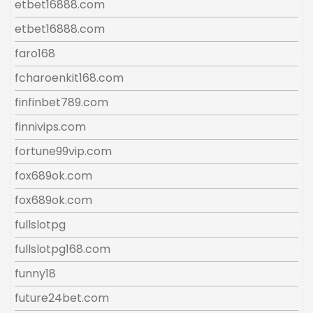
etbet16888.com
etbet16888.com
faro168
fcharoenkit168.com
finfinbet789.com
finnivips.com
fortune99vip.com
fox689ok.com
fox689ok.com
fullslotpg
fullslotpg168.com
funny18
future24bet.com