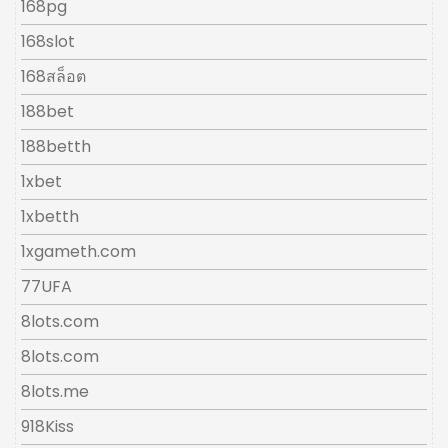
168pg
168slot
168สล็อต
188bet
188betth
1xbet
1xbetth
1xgameth.com
77UFA
8lots.com
8lots.com
8lots.me
918Kiss