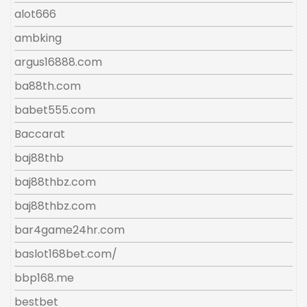
alot666
ambking
argus16888.com
ba88th.com
babet555.com
Baccarat
baj88thb
baj88thbz.com
baj88thbz.com
bar4game24hr.com
baslot168bet.com/
bbp168.me
bestbet