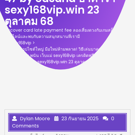
sexy168vip.win 23
ตุลาคม 68
discover card late payment fee ลองเสี่ยงดวงกับเกมสล็อต
ออนไลน์และพบกับความสนุกสนานที่เรามี
>
sexy168vip
>
บาคาร่า เวปไซต์ใหญ่ มือใหม่ห้ามพลาด! วิธีเล่นบาคาร่าแบบเข้าใจ
ง่าย กำไรจริง พนัน เว็บแม่ sexy168vip เครดิตฟรี Top 47 by
Susana บาคาร่า sexy168vip.win 23 ตุลาคม 68
Dylan Moore
23 กันยายน 2025
0
Comments