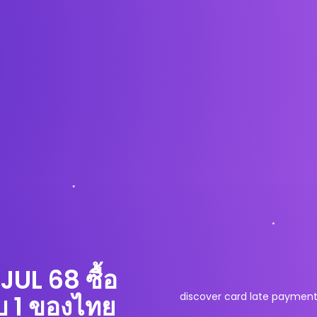
UL 68 ซื้อ
บ 1 ของไทย
discover card late payment