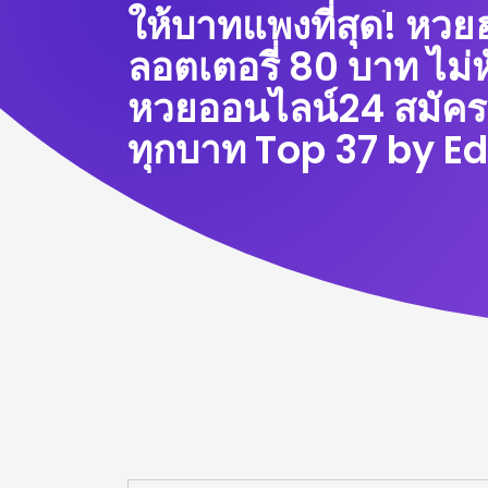
ให้บาทแพงที่สุด! หว
ลอตเตอรี่ 80 บาท ไม่ห
หวยออนไลน์24 สมัครง
ทุกบาท Top 37 by E