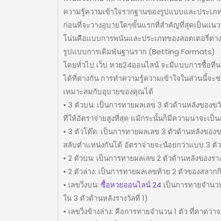
ความรู้ความเข้าใจรากฐานของรูปแบบและประเภท
ก่อนที่จะวางอุบายใดๆขั้นแรกที่สำคัญที่สุดเป็นแนวท
โน่นคือแบบการพนันและประเภทของลอตเตอรี่ต่าง
รูปแบบการเดิมพันฐานราก (Betting Formats)
โดยทั่วไป เว็บ หวย24ออนไลน์ จะมีแบบการซื้อที่
ได้ที่ต่างกัน การทำความรู้ความเข้าใจในส่วนนี้จ
เหมาะสมกับอุบายของคุณได้
• 3 ตัวบน: เป็นการทายผลเลข 3 ตัวด้านหลังของขวัญ
ที่ให้อัตราจ่ายสูงที่สุด แม้กระนั้นก็มีความน่าจะเป
• 3 ตัวโต๊ด: เป็นการทายผลเลข 3 ตัวด้านหลังของขวั
สลับตำแหน่งกันได้ อัตราจ่ายจะน้อยกว่าแบบ 3 ตัวบ
• 2 ตัวบน: เป็นการทายผลเลข 2 ตัวด้านหลังของรางว
• 2 ตัวล่าง: เป็นการทายผลเลขท้าย 2 ตัวของสลากก
• เลขวิ่งบน:
ซื้อหวยออนไลน์ 24
เป็นการทายจำนวน 1
ใน 3 ตัวด้านหลังรางวัลที่ 1)
• เลขวิ่งข้างล่าง: คือการทายจำนวน 1 ตัว ที่คาดว่