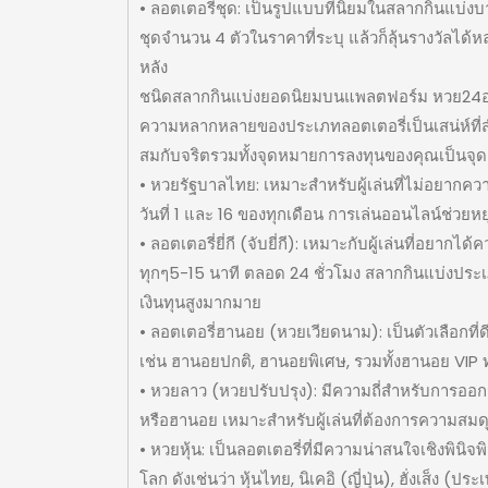
• ลอตเตอรี่ชุด: เป็นรูปแบบที่นิยมในสลากกินแบ่ง
ชุดจำนวน 4 ตัวในราคาที่ระบุ แล้วก็ลุ้นรางวัลได้หล
หลัง
ชนิดสลากกินแบ่งยอดนิยมบนแพลตฟอร์ม หวย24
ความหลากหลายของประเภทลอตเตอรี่เป็นเสน่ห์ที่ส
สมกับจริตรวมทั้งจุดหมายการลงทุนของคุณเป็นจุด
• หวยรัฐบาลไทย: เหมาะสำหรับผู้เล่นที่ไม่อยากควา
วันที่ 1 และ 16 ของทุกเดือน การเล่นออนไลน์ช่วย
• ลอตเตอรี่ยี่กี (จับยี่กี): เหมาะกับผู้เล่นที่อยา
ทุกๆ5-15 นาที ตลอด 24 ชั่วโมง สลากกินแบ่งประเภท
เงินทุนสูงมากมาย
• ลอตเตอรี่ฮานอย (หวยเวียดนาม): เป็นตัวเลือกที่ดี
เช่น ฮานอยปกติ, ฮานอยพิเศษ, รวมทั้งฮานอย VI
• หวยลาว (หวยปรับปรุง): มีความถี่สำหรับการออกราง
หรือฮานอย เหมาะสำหรับผู้เล่นที่ต้องการความสมด
• หวยหุ้น: เป็นลอตเตอรี่ที่มีความน่าสนใจเชิงพิน
โลก ดังเช่นว่า หุ้นไทย, นิเคอิ (ญี่ปุ่น), ฮั่งเส็ง (