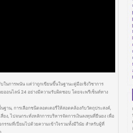
รับในการพนัน แต่ว่าถูกเขียนขึ้นในฐานะคู่มือเชิงวิชาการ
้อหวยออนไลน์ 24 อย่างมีความรับผิดชอบ โดยจะพรีเซ็นท์ทาง
ฐาน, การเลือกชนิดลอตเตอรี่ให้สอดคล้องกับวัตถุประสงค์,
ยง, ไปจนกระทั่งหลักการบริหารจัดการเงินลงทุนที่ยืนยง เพื่อ
รรมที่เปี่ยมไปด้วยความเข้าใจรวมทั้งมีวินัย สำหรับผู้ที่
ด