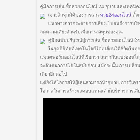
คู่มือการเล่น ซื้อหวยออนไลน์ 24 อุบายและเทคนิคส
เจาะลึกทุกมิติของการเล่น
หวย24ออนไลน์
ตั้ง
แนวทางการกระจายการเสี่ยง, ไปจนถึงการบริหา
ลดความเสี่ยงสำหรับเพื่อการลงทุนของคุณ
คู่มือฉบับบริบูรณ์สู่การเล่น ซื้อหวยออนไลน์ 24 
ในยุคดิจิทัลที่เทคโนโลยีได้เปลี่ยนวิถีชีวิตใน
แพลตฟอร์มออนไลน์ที่เรียกว่า สลากกินแบ่งออนไล
จะจินตนาการได้ในสมัยก่อน แม้กระนั้น การเปลี่ยนผ
เดียวอีกต่อไป
แต่ยังให้โอกาสให้ผู้เล่นสามารถนำอุบาย, การวิเครา
โอกาสในการสร้างผลตอบแทนแล้วก็บริหารการเสี่ยงไ