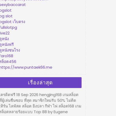
sexybaccarat
pgslot
pg slot
pgslot เว็บตรง
fullslotpg
live22
ดูหนัง
ดูหนังฟรี
ดูหนังชนโรง
faro168
สล็อต456
https://www.puntaek66.me
เรื่องล่าสุด
เครดิตฟรี 18 Sep 2026 hengjing168 เกมสล็อต
ที่ผู้เล่นชื่นชอบ ที่สุด สมาชิกใหม่รับ 50% ไม่ติด
เทิร์น ไลฟ์สด สล็อต ยิงปลา กีฬา ไพ่ สล็อต168 เกม
สล็อตหลายร้อยแบบ Top 88 by Eugene