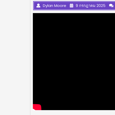
Dylan Moore
9 กรกฎาคม 2025