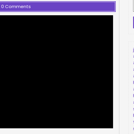
0 Comments