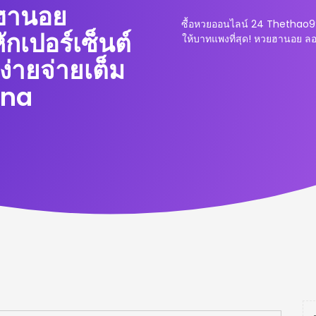
ยฮานอย
ซื้อหวยออนไลน์ 24 Thethao99
ักเปอร์เซ็นต์
ให้บาทแพงที่สุด! หวยฮานอย ลอ
่ายจ่ายเต็ม
dna